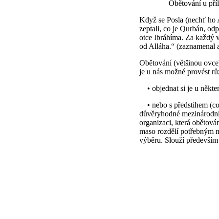
Obětování u příležito
Když se Posla (nechť ho 
zeptali, co je Qurbán, odp
otce Ibráhíma. Za každý 
od Alláha.“ (zaznamenal a
Obětování (většinou ovce)
je u nás možné provést 
• objednat si je u někt
• nebo s předstihem (co 
důvěryhodné mezinárodní 
organizaci, která obětov
maso rozdělí potřebným 
výběru. Slouží předevší