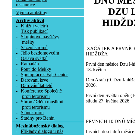
DNŮ MĚ
restaurace
DZU 
Výuka arabštiny
HIDŽD
Archív aktivit
-
Knižní veletrh
-
Tisk publikací
-
Skupinové návštěvy
mešity
-
Sázení stromů
ZAČÁTEK A PRVNÍCH
-
Jídlo bezdomovcům
HIDŽDŽA
-
Oslava svátků
-
Ramadán
První den měsíce Dzu l-hi
-
Pouť do Mekky
18. května
-
Spolupráce s Fajr Center
Den Arafa (9. Dzu l-hidžd
-
Darování krve
2026.
-
Darování tabletů
-
Konference Společně
První den Svátku oběti (1
proti terorismu
středu 27. května 2026
-
Shromáždění muslimů
proti terorismu
-
Stánek míru
-
Studny pro Benin
PRVNÍCH 10 DNŮ MĚ
Mezináboženský dialog
-
Příklady dialogu u nás
Prvních deset dnů měsíce