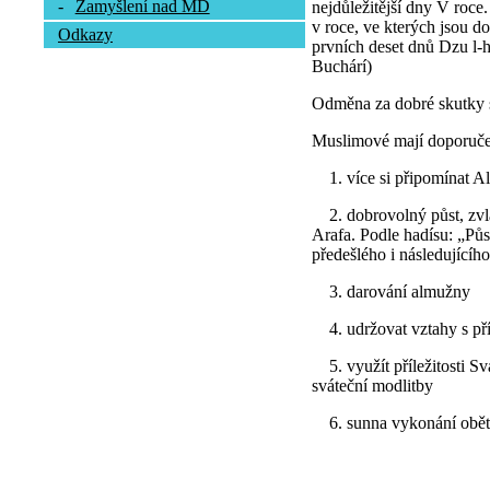
-
Zamyšlení nad MD
nejdůležitější dny V roce
v roce, ve kterých jsou do
Odkazy
prvních deset dnů Dzu l-h
Buchárí)
Odměna za dobré skutky s
Muslimové mají doporuč
1. více si připomínat A
2. dobrovolný půst, zvlá
Arafa. Podle hadísu: „Pů
předešlého i následující
3. darování almužny
4. udržovat vztahy s p
5. využít příležitosti Sv
sváteční modlitby
6. sunna vykonání obět