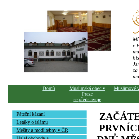
Mí
v 
mu
his
Js
za
mu
Domů
Muslimská obec v
Muslimové 
Praze
se představuje
ZAČÁTE
Páteční kázání
Letáky o islámu
PRVNÍC
Mešity a modlitebny v ČR
Halal obchody a