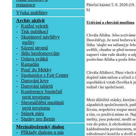
restaurace
Páteční kázání 5. 6. 2026 (19
h
Výuka arabštiny
Archív aktivit
Uctívání a chování muslima
-
Knižní veletrh
-
Tisk publikací
Chvála Alláhu. Jeho uctíváme
-
Skupinové návštěvy
Dosvědčuji, že není božstva 
mešity
lláhu ʻalajhi wa sallam) je Je
-
Sázení stromů
uvěřili, chraňte se před treste
-
Jídlo bezdomovcům
napraví vám vaše skutky a odp
-
Oslava svátků
poslechne Alláha a posla Jeho
-
Ramadán
-
Pouť do Mekky
Chvála Alláhovi, Pánu všech s
-
Spolupráce s Fajr Center
doplnil nám milost a učinil z 
-
Darování krve
uspořádává vztah člověka k j
-
Darování tabletů
rodině i ke společnosti.
-
Konference Společně
proti terorismu
M
ezi důležité otázky, kterým
-
Shromáždění muslimů
západních společnostech, pat
proti terorismu
života, respektive rozpor mezi
-
Stánek míru
a tím, co prožívá mimo ni. Naj
-
Studny pro Benin
mešity, jsou pokorní, modlí se
ven do práce, k obchodním zá
Mezináboženský dialog
každodenním povinnostem, sta
-
Příklady dialogu u nás
náboženství končilo u dveří m