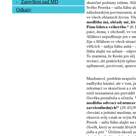
-
Zamyšlení nad MD
skutečné podstaty islámu. All
S
vého Proroka – salla lláhu al
Odkazy
náboženským povinnostem, ale 
ve všech oblastech života. V
modlitba má, obřady mé, živo
Pánu lidstva veškerého.“
(6:
práci, doma, v obchodě, ve vz
Alláhovi nepodřizuje jen v me
žije s Alláhem ve všech situac
věřících – radija lláhu anhá –
lláhu alajhi wa sallam – odpo
To znamená, že Korán pro ně
recitaci, ale praktickým způs
upřímnosti, poctivosti, sprave
Muslimové, problém nespočívá
nadbytku kázání, ale v tom, 
informací ve skutečnost a z o
totiž neznamená jen provádět 
člověka proměnila a očistila.
modlitba odvrací od nemravn
zavrženíhodných!“
(29:45) P
chování a jednání muslima, mě
obnovit svůj vztah se svým Pá
Prorok – salla lláhu alajhi wa 
člověk, který se nevzdá lživýc
jídla a pití.“
Účelem úkonů uctí