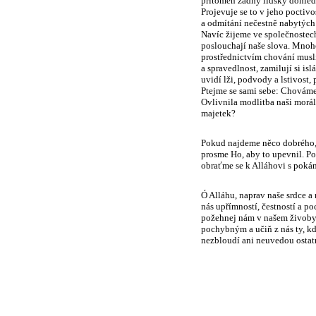
přítomen žádný lidský dohled
Projevuje se to v jeho poctivo
a odmítání nečestně nabytých 
Navíc žijeme ve společnostech,
poslouchají naše slova. Mnoho
prostřednictvím chování musl
a spravedlnost, zamilují si i
uvidí lži, podvody a lstivost,
Ptejme se sami sebe: Chováme 
Ovlivnila modlitba naši morá
majetek?
Pokud najdeme něco dobrého, 
prosme Ho, aby to upevnil. P
obraťme se k Alláhovi s pokán
Ó Alláhu, naprav naše srdce a 
nás upřímností, čestností a po
požehnej nám v našem živobyt
pochybným a učiň z nás ty, kdo
nezbloudí ani neuvedou ostatn