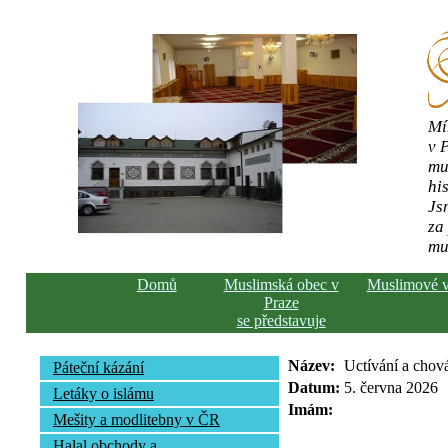
Mí
v 
mu
his
Js
za
mu
Domů
Muslimská obec v
Muslimové 
Praze
se představuje
Název:
Uctívání a chov
Páteční kázání
Datum:
5. června 2026
Letáky o islámu
Imám:
Mešity a modlitebny v ČR
Halal obchody a