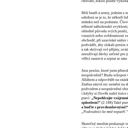
chování, nikoli pouhé vykoná
Milí bratři a sestry, jedním z
odtržení se je to, že někteří l
stránku než na podstatu. Člov
některé náboženské zvyklosti,
ohledně původu svých peněz,
vztazích nebo svědomitosti ve
obchodě, při uzavírání smluv 
podvádět, aby získali peníze 
a tak skrývají své příjmy, uv
zneužívají dávky určené pro j
věřící zastavit a zeptat se sám
Jsou peníze, které jsem přines
neoprávněně? Budu schopen v
Alláhem a odpovědět na otázk
Změna názvů nic nemění na sk
podvodem a neoprávněné oboh
i kdyby si člověk našel tisíc
praví:
„
Nepohlcujte vzájemn
způsobem!“
(2:188) Také pra
a buďte s pravdomluvnými!
„Podvodníci ke mně nepatří.“
Skutečný muslim prokazuje sv