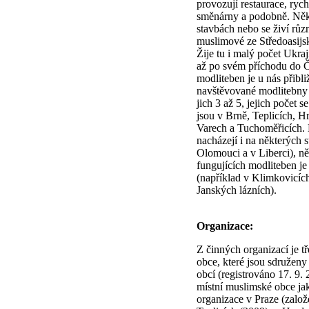
provozují restaurace, rych
směnárny a podobně. Někt
stavbách nebo se živí růz
muslimové ze Středoasijsk
Žije tu i malý počet Ukraji
až po svém příchodu do 
modliteben je u nás přibli
navštěvované modlitebny 
jich 3 až 5, jejich počet 
jsou v Brně, Teplicích, H
Varech a Tuchoměřicích. 
nacházejí i na některých s
Olomouci a v Liberci), n
fungujících modliteben je
(například v Klimkovicí
Janských lázních).
Organizace:
Z činných organizací je t
obce, které jsou sdružen
obcí (registrováno 17. 9. 
místní muslimské obce ja
organizace v Praze (založ