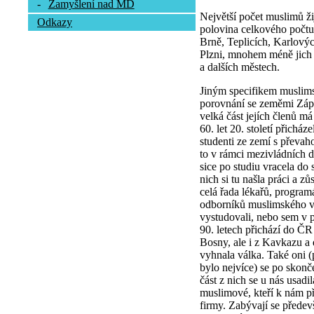
-
Zamyšlení nad MD
Největší počet muslimů ži
Odkazy
polovina celkového počtu.
Brně, Teplicích, Karlový
Plzni, mnohem méně jich 
a dalších městech.
Jiným specifikem muslims
porovnání se zeměmi Zápa
velká část jejích členů m
60. let 20. století přichá
studenti ze zemí s převah
to v rámci mezivládních d
sice po studiu vracela do
nich si tu našla práci a z
celá řada lékařů, program
odborníků muslimského vy
vystudovali, nebo sem v p
90. letech přichází do ČR
Bosny, ale i z Kavkazu a d
vyhnala válka. Také oni 
bylo nejvíce) se po skonč
část z nich se u nás usadi
muslimové, kteří k nám přiš
firmy. Zabývají se přede