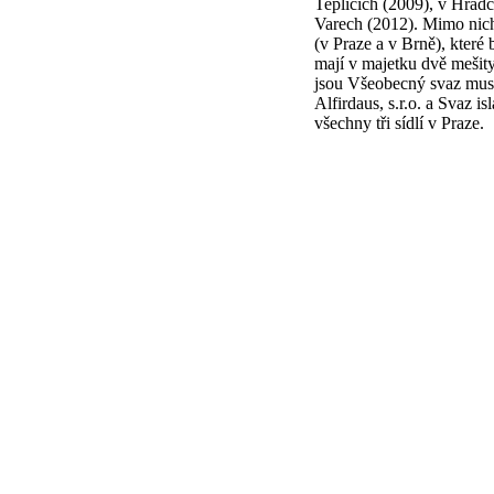
Teplicích (2009), v Hrad
Varech (2012). Mimo nich
(v Praze a v Brně), které 
mají v majetku dvě mešit
jsou Všeobecný svaz musl
Alfirdaus, s.r.o. a Svaz i
všechny tři sídlí v Praze.