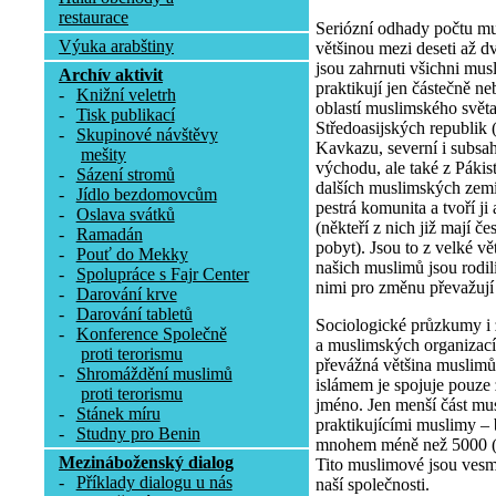
restaurace
Seriózní odhady počtu mu
Výuka arabštiny
většinou mezi deseti až dv
jsou zahrnuti všichni musli
Archív aktivit
praktikují jen částečně n
-
Knižní veletrh
oblastí muslimského světa
-
Tisk publikací
Středoasijských republik 
-
Skupinové návštěvy
Kavkazu, severní i subsa
mešity
východu, ale také z Pákis
-
Sázení stromů
dalších muslimských zemí
-
Jídlo bezdomovcům
pestrá komunita a tvoří j
-
Oslava svátků
(někteří z nich již mají č
-
Ramadán
pobyt). Jsou to z velké v
-
Pouť do Mekky
našich muslimů jsou rodilí 
-
Spolupráce s Fajr Center
nimi pro změnu převažují
-
Darování krve
-
Darování tabletů
Sociologické průzkumy i
-
Konference Společně
a muslimských organizací 
proti terorismu
převážná většina muslimů 
-
Shromáždění muslimů
islámem je spojuje pouze
proti terorismu
jméno. Jen menší část mus
-
Stánek míru
praktikujícími muslimy –
-
Studny pro Benin
mnohem méně než 5000 (re
Mezináboženský dialog
Tito muslimové jsou vesm
-
Příklady dialogu u nás
naší společnosti.