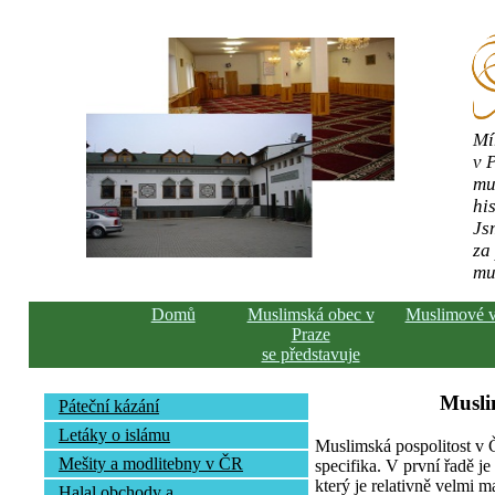
Mí
v 
mu
his
Js
za
mu
Domů
Muslimská obec v
Muslimové 
Praze
se představuje
Musli
Páteční kázání
Letáky o islámu
Muslimská pospolitost v
Mešity a modlitebny v ČR
specifika. V první řadě j
který je relativně velmi m
Halal obchody a