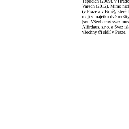
Teplicích (2009), v Hrad
Varech (2012). Mimo nich
(v Praze a v Brně), které 
mají v majetku dvě mešit
jsou Všeobecný svaz musl
Alfirdaus, s.r.o. a Svaz i
všechny tři sídlí v Praze.