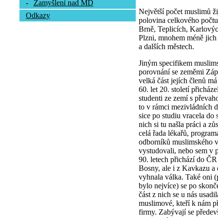
-
Zamyšlení nad MD
Největší počet muslimů ži
Odkazy
polovina celkového počtu.
Brně, Teplicích, Karlový
Plzni, mnohem méně jich 
a dalších městech.
Jiným specifikem muslims
porovnání se zeměmi Zápa
velká část jejích členů m
60. let 20. století přichá
studenti ze zemí s převah
to v rámci mezivládních d
sice po studiu vracela do
nich si tu našla práci a z
celá řada lékařů, program
odborníků muslimského vy
vystudovali, nebo sem v p
90. letech přichází do ČR
Bosny, ale i z Kavkazu a d
vyhnala válka. Také oni 
bylo nejvíce) se po skonč
část z nich se u nás usadi
muslimové, kteří k nám přiš
firmy. Zabývají se přede