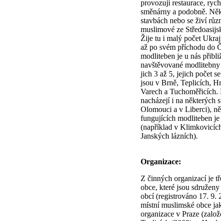
provozují restaurace, rych
směnárny a podobně. Někt
stavbách nebo se živí růz
muslimové ze Středoasijsk
Žije tu i malý počet Ukraji
až po svém příchodu do 
modliteben je u nás přibli
navštěvované modlitebny 
jich 3 až 5, jejich počet 
jsou v Brně, Teplicích, H
Varech a Tuchoměřicích. 
nacházejí i na některých s
Olomouci a v Liberci), n
fungujících modliteben je
(například v Klimkovicí
Janských lázních).
Organizace:
Z činných organizací je t
obce, které jsou sdružen
obcí (registrováno 17. 9. 
místní muslimské obce ja
organizace v Praze (založ