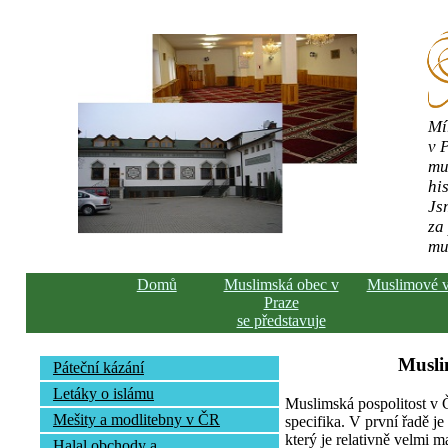
Mí
v 
mu
his
Js
za
mu
Domů
Muslimská obec v
Muslimové 
Praze
se představuje
Musli
Páteční kázání
Letáky o islámu
Muslimská pospolitost v
Mešity a modlitebny v ČR
specifika. V první řadě j
který je relativně velmi m
Halal obchody a