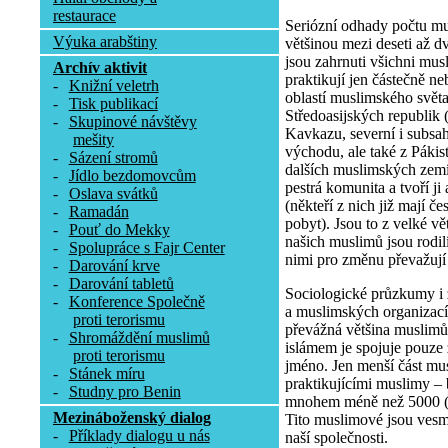
restaurace
Seriózní odhady počtu mu
Výuka arabštiny
většinou mezi deseti až dv
jsou zahrnuti všichni musli
Archív aktivit
praktikují jen částečně n
-
Knižní veletrh
oblastí muslimského světa
-
Tisk publikací
Středoasijských republik 
-
Skupinové návštěvy
Kavkazu, severní i subsa
mešity
východu, ale také z Pákis
-
Sázení stromů
dalších muslimských zemí
-
Jídlo bezdomovcům
pestrá komunita a tvoří j
-
Oslava svátků
(někteří z nich již mají č
-
Ramadán
pobyt). Jsou to z velké v
-
Pouť do Mekky
našich muslimů jsou rodilí 
-
Spolupráce s Fajr Center
nimi pro změnu převažují
-
Darování krve
-
Darování tabletů
Sociologické průzkumy i
-
Konference Společně
a muslimských organizací 
proti terorismu
převážná většina muslimů 
-
Shromáždění muslimů
islámem je spojuje pouze
proti terorismu
jméno. Jen menší část mus
-
Stánek míru
praktikujícími muslimy –
-
Studny pro Benin
mnohem méně než 5000 (re
Mezináboženský dialog
Tito muslimové jsou vesm
-
Příklady dialogu u nás
naší společnosti.