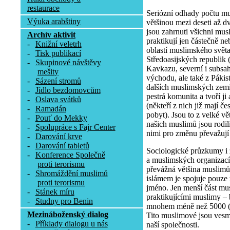
restaurace
Seriózní odhady počtu mu
Výuka arabštiny
většinou mezi deseti až dv
jsou zahrnuti všichni musli
Archív aktivit
praktikují jen částečně n
-
Knižní veletrh
oblastí muslimského světa
-
Tisk publikací
Středoasijských republik 
-
Skupinové návštěvy
Kavkazu, severní i subsa
mešity
východu, ale také z Pákis
-
Sázení stromů
dalších muslimských zemí
-
Jídlo bezdomovcům
pestrá komunita a tvoří j
-
Oslava svátků
(někteří z nich již mají č
-
Ramadán
pobyt). Jsou to z velké v
-
Pouť do Mekky
našich muslimů jsou rodilí 
-
Spolupráce s Fajr Center
nimi pro změnu převažují
-
Darování krve
-
Darování tabletů
Sociologické průzkumy i
-
Konference Společně
a muslimských organizací 
proti terorismu
převážná většina muslimů 
-
Shromáždění muslimů
islámem je spojuje pouze
proti terorismu
jméno. Jen menší část mus
-
Stánek míru
praktikujícími muslimy –
-
Studny pro Benin
mnohem méně než 5000 (re
Mezináboženský dialog
Tito muslimové jsou vesm
-
Příklady dialogu u nás
naší společnosti.