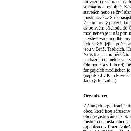
provozují restaurace, rych
směnárny a podobně. Někt
stavbách nebo se živí růz
muslimové ze Středoasijsk
Žije tu i malý počet Ukraji
až po svém příchodu do 
modliteben je u nás přibli
navštěvované modlitebny 
jich 3 až 5, jejich počet 
jsou v Brně, Teplicích, H
Varech a Tuchoměřicích. 
nacházejí i na některých s
Olomouci a v Liberci), n
fungujících modliteben je
(například v Klimkovicí
Janských lázních).
Organizace:
Z činných organizací je t
obce, které jsou sdružen
obcí (registrováno 17. 9. 
místní muslimské obce ja
organizace v Praze (založ