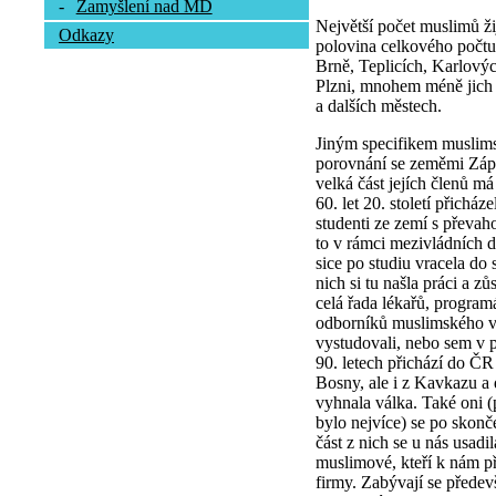
-
Zamyšlení nad MD
Největší počet muslimů ži
Odkazy
polovina celkového počtu.
Brně, Teplicích, Karlový
Plzni, mnohem méně jich 
a dalších městech.
Jiným specifikem muslims
porovnání se zeměmi Zápa
velká část jejích členů m
60. let 20. století přichá
studenti ze zemí s převah
to v rámci mezivládních d
sice po studiu vracela do
nich si tu našla práci a z
celá řada lékařů, program
odborníků muslimského vy
vystudovali, nebo sem v p
90. letech přichází do ČR
Bosny, ale i z Kavkazu a d
vyhnala válka. Také oni 
bylo nejvíce) se po skonč
část z nich se u nás usadi
muslimové, kteří k nám přiš
firmy. Zabývají se přede