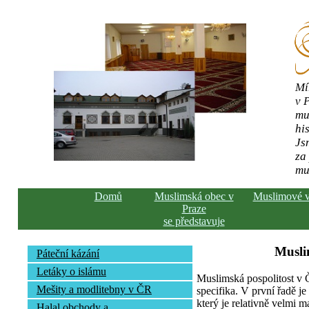
Mí
v 
mu
his
Js
za
mu
Domů
Muslimská obec v
Muslimové 
Praze
se představuje
Musli
Páteční kázání
Letáky o islámu
Muslimská pospolitost v
Mešity a modlitebny v ČR
specifika. V první řadě j
který je relativně velmi m
Halal obchody a