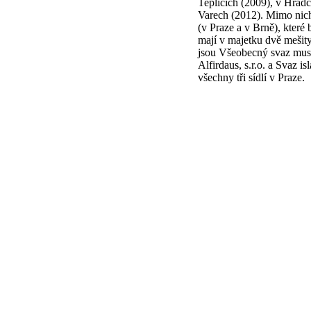
Teplicích (2009), v Hrad
Varech (2012). Mimo nich
(v Praze a v Brně), které 
mají v majetku dvě mešit
jsou Všeobecný svaz musl
Alfirdaus, s.r.o. a Svaz i
všechny tři sídlí v Praze.