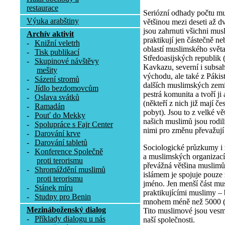
restaurace
Seriózní odhady počtu mu
Výuka arabštiny
většinou mezi deseti až dv
jsou zahrnuti všichni musli
Archív aktivit
praktikují jen částečně n
-
Knižní veletrh
oblastí muslimského světa
-
Tisk publikací
Středoasijských republik 
-
Skupinové návštěvy
Kavkazu, severní i subsa
mešity
východu, ale také z Pákis
-
Sázení stromů
dalších muslimských zemí
-
Jídlo bezdomovcům
pestrá komunita a tvoří j
-
Oslava svátků
(někteří z nich již mají č
-
Ramadán
pobyt). Jsou to z velké v
-
Pouť do Mekky
našich muslimů jsou rodilí 
-
Spolupráce s Fajr Center
nimi pro změnu převažují
-
Darování krve
-
Darování tabletů
Sociologické průzkumy i
-
Konference Společně
a muslimských organizací 
proti terorismu
převážná většina muslimů 
-
Shromáždění muslimů
islámem je spojuje pouze
proti terorismu
jméno. Jen menší část mus
-
Stánek míru
praktikujícími muslimy –
-
Studny pro Benin
mnohem méně než 5000 (re
Mezináboženský dialog
Tito muslimové jsou vesm
-
Příklady dialogu u nás
naší společnosti.