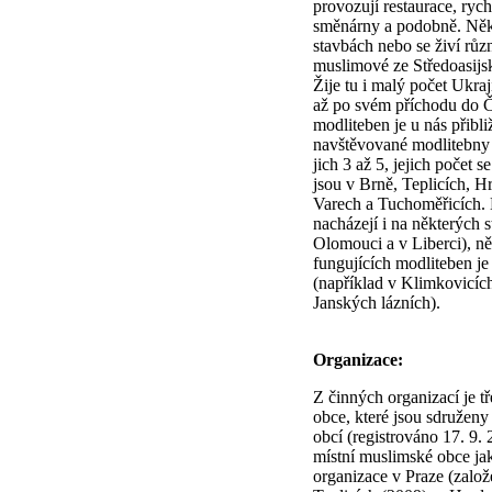
provozují restaurace, rych
směnárny a podobně. Někt
stavbách nebo se živí růz
muslimové ze Středoasijsk
Žije tu i malý počet Ukraji
až po svém příchodu do 
modliteben je u nás přibli
navštěvované modlitebny 
jich 3 až 5, jejich počet 
jsou v Brně, Teplicích, H
Varech a Tuchoměřicích. 
nacházejí i na některých s
Olomouci a v Liberci), n
fungujících modliteben je
(například v Klimkovicí
Janských lázních).
Organizace:
Z činných organizací je t
obce, které jsou sdružen
obcí (registrováno 17. 9. 
místní muslimské obce ja
organizace v Praze (založ