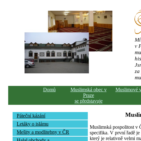
Mí
v 
mu
his
Js
za
mu
Domů
Muslimská obec v
Muslimové 
Praze
se představuje
Musli
Páteční kázání
Letáky o islámu
Muslimská pospolitost v
Mešity a modlitebny v ČR
specifika. V první řadě j
který je relativně velmi m
Halal obchody a