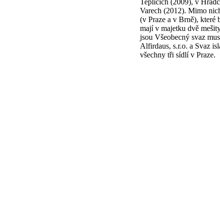
Teplicích (2009), v Hrad
Varech (2012). Mimo nich
(v Praze a v Brně), které 
mají v majetku dvě mešit
jsou Všeobecný svaz musl
Alfirdaus, s.r.o. a Svaz i
všechny tři sídlí v Praze.