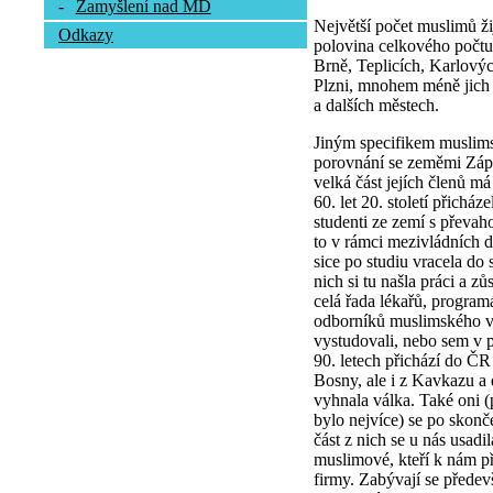
-
Zamyšlení nad MD
Největší počet muslimů ži
Odkazy
polovina celkového počtu.
Brně, Teplicích, Karlový
Plzni, mnohem méně jich 
a dalších městech.
Jiným specifikem muslims
porovnání se zeměmi Zápa
velká část jejích členů m
60. let 20. století přichá
studenti ze zemí s převah
to v rámci mezivládních d
sice po studiu vracela do
nich si tu našla práci a z
celá řada lékařů, program
odborníků muslimského vy
vystudovali, nebo sem v p
90. letech přichází do ČR
Bosny, ale i z Kavkazu a d
vyhnala válka. Také oni 
bylo nejvíce) se po skonč
část z nich se u nás usadi
muslimové, kteří k nám přiš
firmy. Zabývají se přede