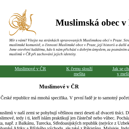
Muslimská obec v
Mír s vámi! Vítejte na stránkách spravovaných Muslimskou obcí v Praze. Str
muslimské komunitě, o činnosti Muslimské obce v Praze, její historii a další a
Jsme otevření každému, kdo k nám přichází s dobrým úmyslem, za poznáním 
muslimů v ČR při zachování jejich identity.
Muslimové v ČR
K čemu slouží
Jak se c
mešita
v meši
Muslimové v ČR
 České republice má mnohá specifika. V první řadě je to samotný počet
slimů v naší zemi se pohybují většinou mezi deseti až dvaceti tisíci. 
limové, tedy i ti, kteří islám praktikují jen částečně nebo vůbec. Pochá
a, např. z Balkánu, Turecka, Středoasijských republik (nejvíce z Uzbeki
harské Afriky a Blízkého východu, ale také z Pákistánu, Malajsie, Indo