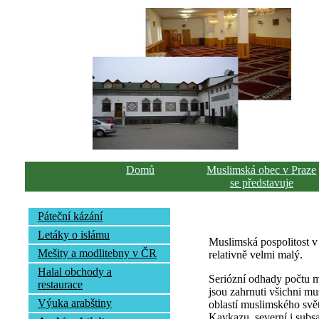
Domů
Muslimská obec v Praze
se představuje
Páteční kázání
Letáky o islámu
Muslimská pospolitost v
Mešity a modlitebny v ČR
relativně velmi malý.
Halal obchody a
Seriózní odhady počtu mu
restaurace
jsou zahrnuti všichni mus
Výuka arabštiny
oblastí muslimského svět
Kavkazu, severní i subsa