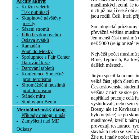
Archív aktivit
muslimských zemí. Je to 
-
Knižní veletrh
nich již mají české obča
-
Tisk publikací
jsou rodilí Češi, kteří p
-
Skupinové návštěvy
mešity
Sociologické průzkumy i
-
Sázení stromů
převážná většina muslim
-
Jídlo bezdomovcům
Jen menší část muslimů 
-
Oslava svátků
než 5000 (religionisté u
-
Ramadán
-
Pouť do Mekky
Největší počet muslimů ž
-
Spolupráce s Fajr Center
Brně, Teplicích, Karlov
-
Darování krve
dalších městech.
-
Darování tabletů
-
Konference Společně
Jiným specifikem muslim
proti terorismu
velká část jejích členů m
-
Shromáždění muslimů
Československa studenti
proti terorismu
většina z nich se sice po
-
Stánek míru
například pracuje celá ř
-
Studny pro Benin
vystudovali, nebo sem v 
Bosny, ale i z Kavkazu a
Mezináboženský dialog
bylo nejvíce) se po skon
-
Příklady dialogu u nás
muslimové, kteří k nám p
-
Zamyšlení nad MD
provozují restaurace, ry
Odkazy
stavbách nebo se živí rů
Žije tu i malý počet Ukr