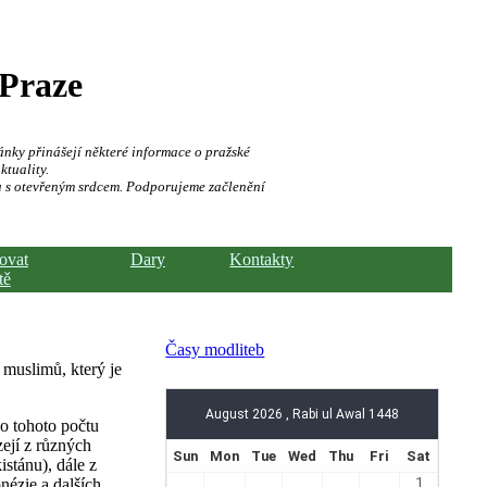
 Praze
ánky přinášejí některé informace o pražské
ktuality.
a s otevřeným srdcem. Podporujeme začlenění
hovat
Dary
Kontakty
tě
Časy modliteb
 muslimů, který je
Do tohoto počtu
zejí z různých
stánu), dále z
nézie a dalších