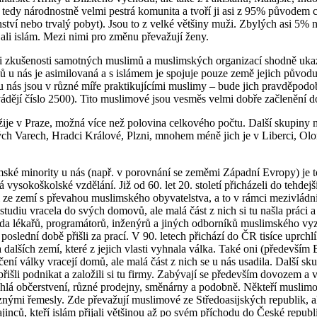
tedy národnostně velmi pestrá komunita a tvoří ji asi z 95% původem ci
nství nebo trvalý pobyt). Jsou to z velké většiny muži. Zbylých asi 5%
řijali islám. Mezi nimi pro změnu převažují ženy.
 zkušenosti samotných muslimů a muslimských organizací shodně ukazu
ů u nás je asimilovaná a s islámem je spojuje pouze země jejich původ
u nás jsou v různé míře praktikujícími muslimy – bude jich pravděp
vádějí číslo 2500). Tito muslimové jsou vesměs velmi dobře začlenění do
ije v Praze, možná více než polovina celkového počtu. Další skupiny m
ých Varech, Hradci Králové, Plzni, mnohem méně jich je v Liberci, Ol
ské minority u nás (např. v porovnání se zeměmi Západní Evropy) je 
á vysokoškolské vzdělání. Již od 60. let 20. století přicházeli do tehdejš
 ze zemí s převahou muslimského obyvatelstva, a to v rámci mezivládn
 studiu vracela do svých domovů, ale malá část z nich si tu našla práci 
ada lékařů, programátorů, inženýrů a jiných odborníků muslimského vyz
poslední době přišli za prací. V 90. letech přichází do ČR tisíce uprch
 dalších zemí, které z jejich vlasti vyhnala válka. Také oni (především 
čení války vracejí domů, ale malá část z nich se u nás usadila. Další sk
řišli podnikat a založili si tu firmy. Zabývají se především dovozem a
chlá občerstvení, různé prodejny, směnárny a podobně. Někteří muslimo
znými řemesly. Zde převažují muslimové ze Středoasijských republik, al
ajinců, kteří islám přijali většinou až po svém příchodu do České repu