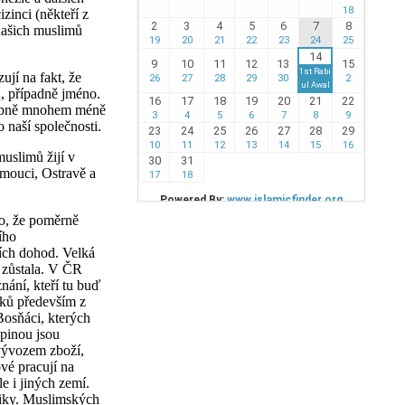
zinci (někteří z
 našich muslimů
jí na fakt, že
u, případně jméno.
odobně mnohem méně
 naší společnosti.
uslimů žijí v
omouci, Ostravě a
to, že poměrně
ího
ích dohod. Velká
a zůstala. V ČR
nání, kteří tu buď
líků především z
Bosňáci, kterých
upinou jsou
 vývozem zboží,
vé pracují na
e i jiných zemí.
bliky. Muslimských