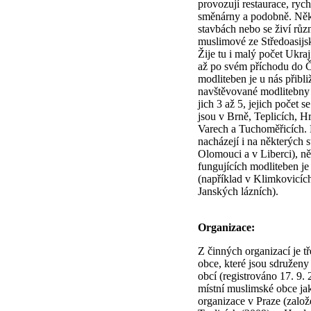
provozují restaurace, rych
směnárny a podobně. Někt
stavbách nebo se živí růz
muslimové ze Středoasijsk
Žije tu i malý počet Ukraji
až po svém příchodu do 
modliteben je u nás přibli
navštěvované modlitebny 
jich 3 až 5, jejich počet 
jsou v Brně, Teplicích, H
Varech a Tuchoměřicích. 
nacházejí i na některých s
Olomouci a v Liberci), n
fungujících modliteben je
(například v Klimkovicí
Janských lázních).
Organizace:
Z činných organizací je t
obce, které jsou sdružen
obcí (registrováno 17. 9. 
místní muslimské obce ja
organizace v Praze (založ