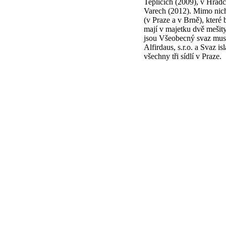
Teplicích (2009), v Hrad
Varech (2012). Mimo nich
(v Praze a v Brně), které 
mají v majetku dvě mešit
jsou Všeobecný svaz musl
Alfirdaus, s.r.o. a Svaz i
všechny tři sídlí v Praze.