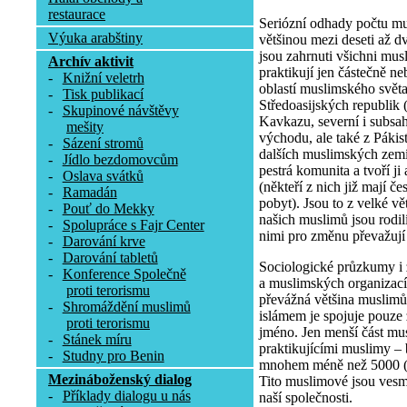
restaurace
Seriózní odhady počtu mu
Výuka arabštiny
většinou mezi deseti až dv
jsou zahrnuti všichni musli
Archív aktivit
praktikují jen částečně n
-
Knižní veletrh
oblastí muslimského světa
-
Tisk publikací
Středoasijských republik 
-
Skupinové návštěvy
Kavkazu, severní i subsa
mešity
východu, ale také z Pákis
-
Sázení stromů
dalších muslimských zemí
-
Jídlo bezdomovcům
pestrá komunita a tvoří j
-
Oslava svátků
(někteří z nich již mají č
-
Ramadán
pobyt). Jsou to z velké v
-
Pouť do Mekky
našich muslimů jsou rodilí 
-
Spolupráce s Fajr Center
nimi pro změnu převažují
-
Darování krve
-
Darování tabletů
Sociologické průzkumy i
-
Konference Společně
a muslimských organizací 
proti terorismu
převážná většina muslimů 
-
Shromáždění muslimů
islámem je spojuje pouze
proti terorismu
jméno. Jen menší část mus
-
Stánek míru
praktikujícími muslimy –
-
Studny pro Benin
mnohem méně než 5000 (re
Mezináboženský dialog
Tito muslimové jsou vesm
-
Příklady dialogu u nás
naší společnosti.