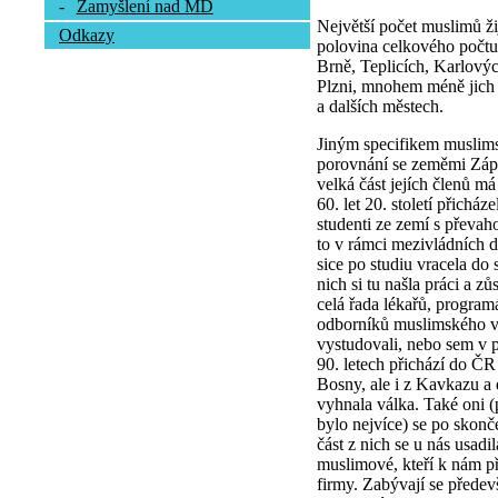
-
Zamyšlení nad MD
Největší počet muslimů ži
Odkazy
polovina celkového počtu.
Brně, Teplicích, Karlový
Plzni, mnohem méně jich 
a dalších městech.
Jiným specifikem muslims
porovnání se zeměmi Zápa
velká část jejích členů m
60. let 20. století přichá
studenti ze zemí s převah
to v rámci mezivládních d
sice po studiu vracela do
nich si tu našla práci a z
celá řada lékařů, program
odborníků muslimského vy
vystudovali, nebo sem v p
90. letech přichází do ČR
Bosny, ale i z Kavkazu a d
vyhnala válka. Také oni 
bylo nejvíce) se po skonč
část z nich se u nás usadi
muslimové, kteří k nám přiš
firmy. Zabývají se přede