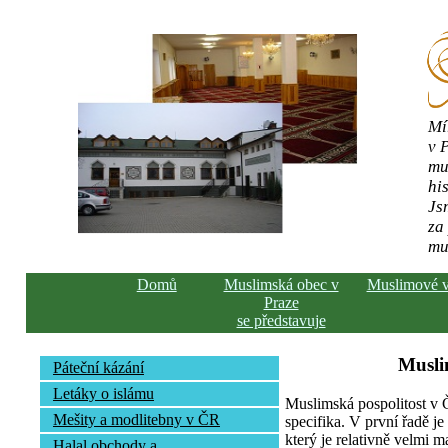
Mí
v 
mu
his
Js
za
mu
Domů
Muslimská obec v
Muslimové 
Praze
se představuje
Musli
Páteční kázání
Letáky o islámu
Muslimská pospolitost v
Mešity a modlitebny v ČR
specifika. V první řadě j
který je relativně velmi m
Halal obchody a