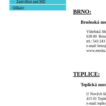
-
Zamyšlení nad MD
Odkazy
BRNO:
Brněnská me
Vídeňská 38
639 00 Brn
tel.: 543 243
e-mail: brn
www.mesita.
TEPLICE:
Teplická mod
U Nových lá
415 01 Tepli
e-mail: tepl