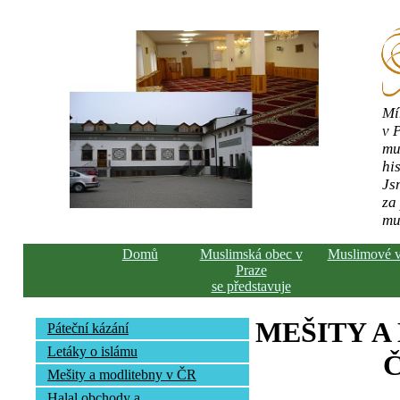
Mí
v 
mu
his
Js
za
mu
Domů
Muslimská obec v
Muslimové 
Praze
se představuje
MEŠITY A
Páteční kázání
Letáky o islámu
Č
Mešity a modlitebny v ČR
Halal obchody a