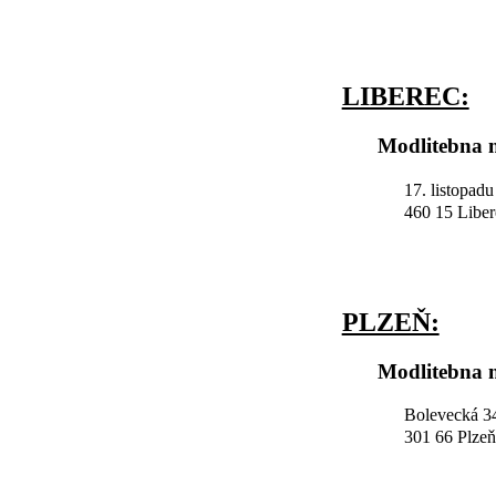
LIBEREC:
Modlitebna n
17. listopad
460 15 Liber
PLZEŇ:
Modlitebna n
Bolevecká 34
301 66 Plzeň