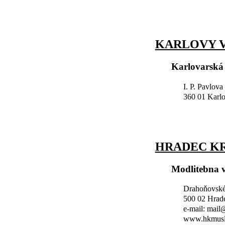
KARLOVY V
Karlovarská
I. P. Pavlova
360 01 Karl
HRADEC K
Modlitebna 
Drahoňovské
500 02 Hrad
e-mail: mai
www.hkmusl