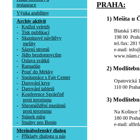
PRAHA:
restaurace
Výuka arabštiny
1) Mešita u 
Archív aktivit
-
Knižní veletrh
Blatská 1491
-
Tisk publikací
198 00 Prah
-
Skupinové návštěvy
tel./fax: 281
mešity
-
Sázení stromů
e-mail: info
-
Jídlo bezdomovcům
www.islam.c
-
Oslava svátků
-
Ramadán
2) Modlitebn
-
Pouť do Mekky
-
Spolupráce s Fajr Center
Opatovická 
-
Darování krve
110 00 Prah
-
Darování tabletů
-
Konference Společně
3) Modlitebn
proti terorismu
-
Shromáždění muslimů
proti terorismu
Na Košince 
-
Stánek míru
180 00 Praha
-
Studny pro Benin
e-mail: alfir
Mezináboženský dialog
-
Příklady dialogu u nás