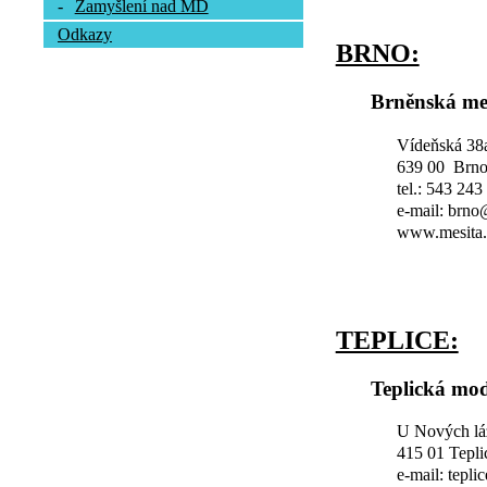
-
Zamyšlení nad MD
Odkazy
BRNO:
Brněnská me
Vídeňská 38
639 00 Brn
tel.: 543 243
e-mail: brn
www.mesita.
TEPLICE:
Teplická mod
U Nových lá
415 01 Tepli
e-mail: tepl