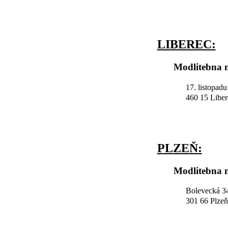
LIBEREC:
Modlitebna n
17. listopad
460 15 Liber
PLZEŇ:
Modlitebna n
Bolevecká 34
301 66 Plzeň