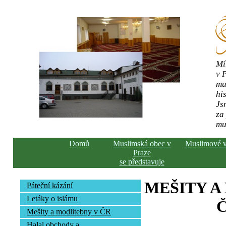
Mí
v 
mu
his
Js
za
mu
Domů
Muslimská obec v
Muslimové 
Praze
se představuje
MEŠITY A
Páteční kázání
Letáky o islámu
Č
Mešity a modlitebny v ČR
Halal obchody a