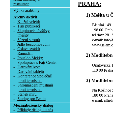
PRAHA:
restaurace
Výuka arabštiny
1) Mešita u 
Archív aktivit
-
Knižní veletrh
Blatská 1491
-
Tisk publikací
198 00 Prah
-
Skupinové návštěvy
tel./fax: 281
mešity
-
Sázení stromů
e-mail: info
-
Jídlo bezdomovcům
www.islam.c
-
Oslava svátků
-
Ramadán
2) Modlitebn
-
Pouť do Mekky
-
Spolupráce s Fajr Center
Opatovická 
-
Darování krve
110 00 Prah
-
Darování tabletů
-
Konference Společně
3) Modlitebn
proti terorismu
-
Shromáždění muslimů
proti terorismu
Na Košince 
-
Stánek míru
180 00 Praha
-
Studny pro Benin
e-mail: alfir
Mezináboženský dialog
-
Příklady dialogu u nás