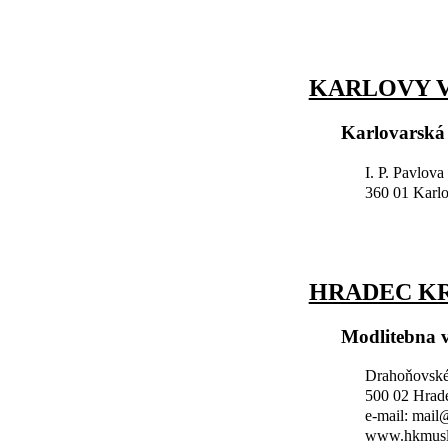
KARLOVY V
Karlovarská
I. P. Pavlova
360 01 Karl
HRADEC K
Modlitebna 
Drahoňovské
500 02 Hrad
e-mail: mai
www.hkmusl