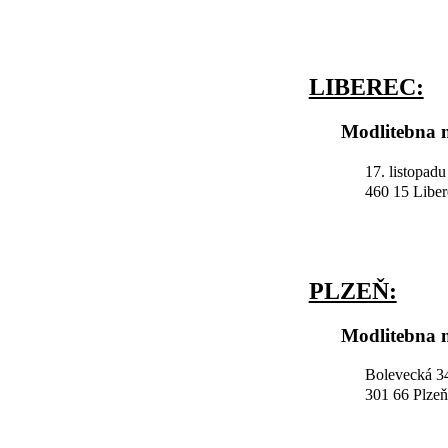
LIBEREC:
Modlitebna n
17. listopad
460 15 Liber
PLZEŇ:
Modlitebna n
Bolevecká 34
301 66 Plzeň