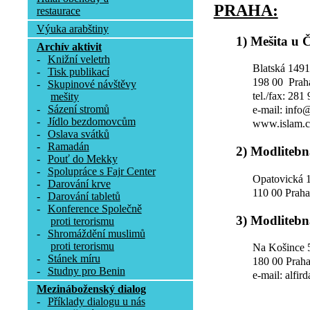
PRAHA:
restaurace
Výuka arabštiny
1) Mešita u 
Archív aktivit
-
Knižní veletrh
Blatská 1491
-
Tisk publikací
198 00 Prah
-
Skupinové návštěvy
tel./fax: 281
mešity
-
Sázení stromů
e-mail: info
-
Jídlo bezdomovcům
www.islam.c
-
Oslava svátků
-
Ramadán
2) Modlitebn
-
Pouť do Mekky
-
Spolupráce s Fajr Center
Opatovická 
-
Darování krve
110 00 Prah
-
Darování tabletů
-
Konference Společně
3) Modlitebn
proti terorismu
-
Shromáždění muslimů
proti terorismu
Na Košince 
-
Stánek míru
180 00 Praha
-
Studny pro Benin
e-mail: alfir
Mezináboženský dialog
-
Příklady dialogu u nás