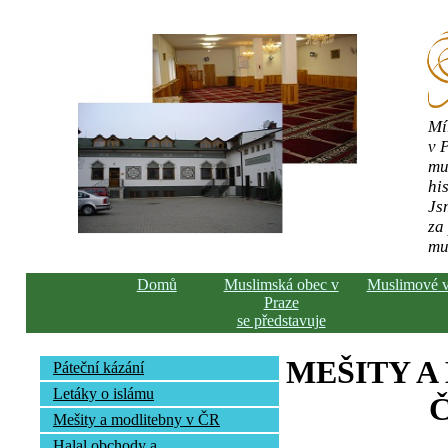
Mí
v 
mu
his
Js
za
mu
Domů
Muslimská obec v
Muslimové 
Praze
se představuje
MEŠITY A
Páteční kázání
Letáky o islámu
Č
Mešity a modlitebny v ČR
Halal obchody a