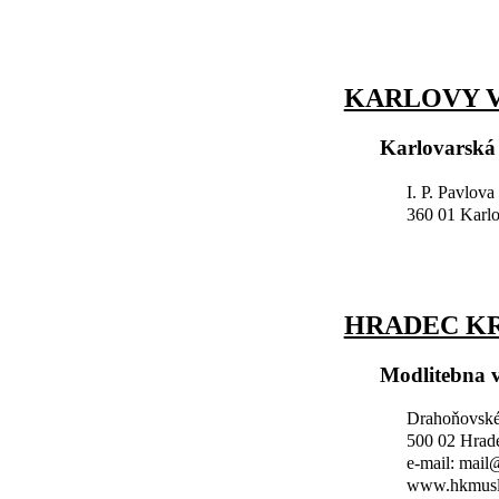
KARLOVY V
Karlovarská
I. P. Pavlova
360 01 Karl
HRADEC K
Modlitebna 
Drahoňovské
500 02 Hrad
e-mail: mai
www.hkmusl