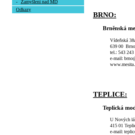
-
Zamyšlení nad MD
Odkazy
BRNO:
Brněnská me
Vídeňská 38
639 00 Brn
tel.: 543 243
e-mail: brn
www.mesita.
TEPLICE:
Teplická mod
U Nových lá
415 01 Tepli
e-mail: tepl