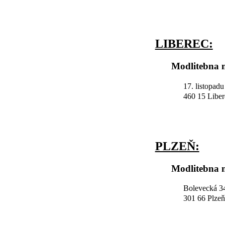
LIBEREC:
Modlitebna n
17. listopad
460 15 Liber
PLZEŇ:
Modlitebna n
Bolevecká 34
301 66 Plzeň