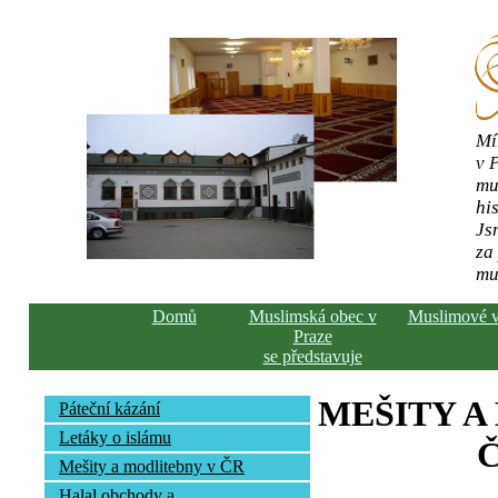
Mí
v 
mu
his
Js
za
mu
Domů
Muslimská obec v
Muslimové 
Praze
se představuje
MEŠITY A
Páteční kázání
Letáky o islámu
Č
Mešity a modlitebny v ČR
Halal obchody a