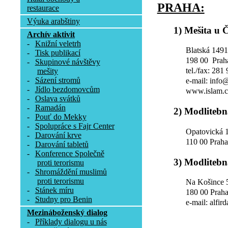
PRAHA:
restaurace
Výuka arabštiny
1) Mešita u 
Archív aktivit
-
Knižní veletrh
Blatská 1491
-
Tisk publikací
198 00 Prah
-
Skupinové návštěvy
tel./fax: 281
mešity
-
Sázení stromů
e-mail: info
-
Jídlo bezdomovcům
www.islam.c
-
Oslava svátků
-
Ramadán
2) Modlitebn
-
Pouť do Mekky
-
Spolupráce s Fajr Center
Opatovická 
-
Darování krve
110 00 Prah
-
Darování tabletů
-
Konference Společně
3) Modlitebn
proti terorismu
-
Shromáždění muslimů
proti terorismu
Na Košince 
-
Stánek míru
180 00 Praha
-
Studny pro Benin
e-mail: alfir
Mezináboženský dialog
-
Příklady dialogu u nás