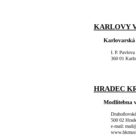
KARLOVY V
Karlovarská
I. P. Pavlova
360 01 Karl
HRADEC K
Modlitebna 
Drahoňovské
500 02 Hrad
e-mail: mai
www.hkmusl