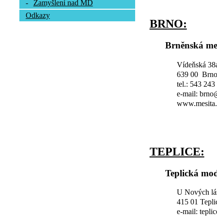
-
Zamyšlení nad MD
Odkazy
BRNO:
Brněnská me
Vídeňská 38
639 00 Brn
tel.: 543 243
e-mail: brn
www.mesita.
TEPLICE:
Teplická mod
U Nových lá
415 01 Tepli
e-mail: tepl