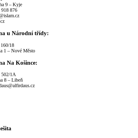
ha 9 – Kyje
1 918 876
o@islam.cz
cz
na u Národní třídy:
 160/18
ha 1 – Nové Město
na Na Košince:
 502/1A
a 8 – Libeň
rdaus@alfirdaus.cz
ešita