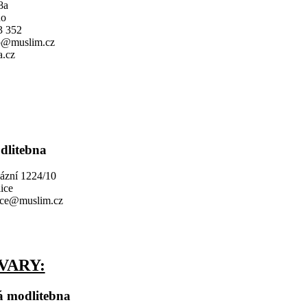
8a
no
43 352
no@muslim.cz
.cz
dlitebna
ázní 1224/10
ice
lice@muslim.cz
VARY:
á modlitebna