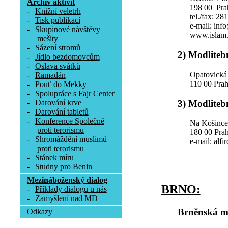
Archív aktivit
198 00 Pra
-
Knižní veletrh
tel./fax: 28
-
Tisk publikací
e-mail: inf
-
Skupinové návštěvy
www.islam.
mešity
-
Sázení stromů
2) Modliteb
-
Jídlo bezdomovcům
-
Oslava svátků
Opatovická
-
Ramadán
110 00 Pra
-
Pouť do Mekky
-
Spolupráce s Fajr Center
3) Modliteb
-
Darování krve
-
Darování tabletů
-
Konference Společně
Na Košince
proti terorismu
180 00 Prah
-
Shromáždění muslimů
e-mail: alfi
proti terorismu
-
Stánek míru
-
Studny pro Benin
Mezináboženský dialog
BRNO:
-
Příklady dialogu u nás
-
Zamyšlení nad MD
Brněnská m
Odkazy