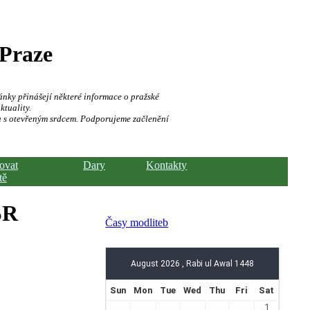
 Praze
ánky přinášejí některé informace o pražské
ktuality.
a s otevřeným srdcem. Podporujeme začlenění
hovat
Dary
Kontakty
tě
SR
Časy modliteb