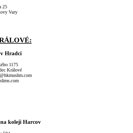
a 25
lovy Vary
RÁLOVÉ:
 v Hradci
kého 1175
dec Králové
il@hkmuslim.com
lims.com
na koleji Harcov