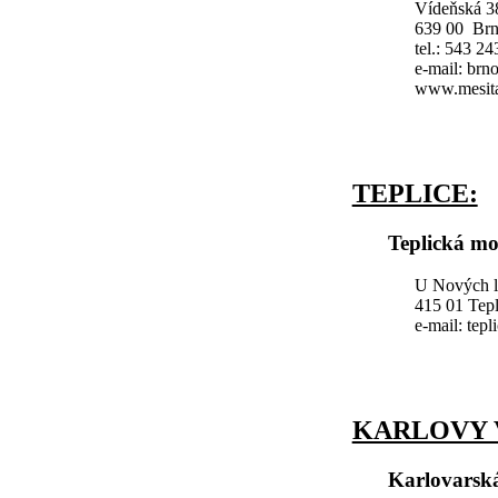
Vídeňská 3
639 00 Br
tel.: 543 2
e-mail: br
www.mesita
TEPLICE:
Teplická mo
U Nových l
415 01 Tepl
e-mail: tep
KARLOVY 
Karlovarsk