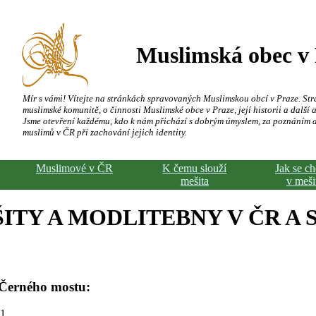
Muslimská obec v
Mír s vámi! Vítejte na stránkách spravovaných Muslimskou obcí v Praze. Str
muslimské komunitě, o činnosti Muslimské obce v Praze, její historii a další a
Jsme otevření každému, kdo k nám přichází s dobrým úmyslem, za poznáním 
muslimů v ČR při zachování jejich identity.
Muslimové v ČR
K čemu slouží
Jak se c
mešita
v meši
ITY A MODLITEBNY V ČR A 
 Černého mostu:
91