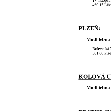
17. listopa
460 15 Lib
PLZEŇ:
Modlitebna 
Bolevecká 3
301 66 Plz
KOLOVÁ U
Modlitebna