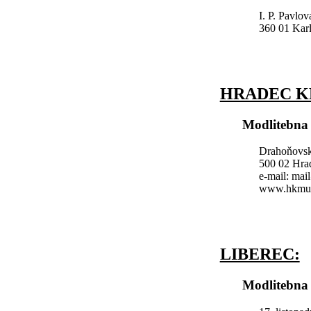
I. P. Pavlov
360 01 Kar
HRADEC K
Modlitebna
Drahoňovs
500 02 Hra
e-mail: ma
www.hkmus
LIBEREC:
Modlitebna 