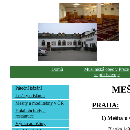
Domů
Muslimská obec v Praze
se představuje
MEŠ
Páteční kázání
Letáky o islámu
Mešity a modlitebny v ČR
PRAHA:
Halal obchody a
restaurace
1) Mešita u
Výuka arabštiny
Blatská 14