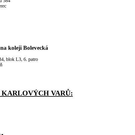
du 584
erec
na koleji Bolevecká
4, blok L3, 6. patro
eň
 KARLOVÝCH VARŮ: