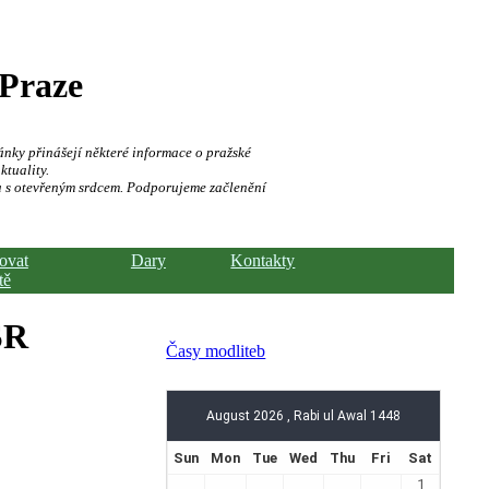
 Praze
ánky přinášejí některé informace o pražské
ktuality.
a s otevřeným srdcem. Podporujeme začlenění
hovat
Dary
Kontakty
tě
SR
Časy modliteb