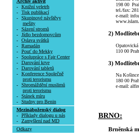
Archív aktivit
198 00 Pra
-
Knižní veletrh
tel./fax: 28
-
Tisk publikací
e-mail: inf
-
Skupinové návštěvy
www.islam.
mešity
-
Sázení stromů
2) Modliteb
-
Jídlo bezdomovcům
-
Oslava svátků
Opatovická
-
Ramadán
110 00 Pra
-
Pouť do Mekky
-
Spolupráce s Fajr Center
3) Modliteb
-
Darování krve
-
Darování tabletů
-
Konference Společně
Na Košince
proti terorismu
180 00 Prah
-
Shromáždění muslimů
e-mail: alfi
proti terorismu
-
Stánek míru
-
Studny pro Benin
Mezináboženský dialog
BRNO:
-
Příklady dialogu u nás
-
Zamyšlení nad MD
Brněnská m
Odkazy