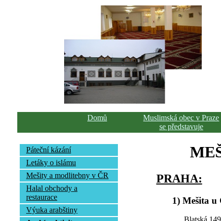
Domů
Muslimská obec v Praze
se představuje
MEŠ
Páteční kázání
Letáky o islámu
Mešity a modlitebny v ČR
PRAHA:
Halal obchody a
restaurace
1) Mešita u
Výuka arabštiny
Blatská 14