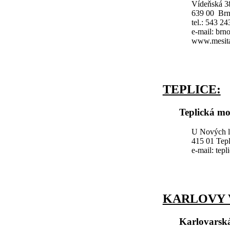
Vídeňská 3
639 00 Br
tel.: 543 2
e-mail: br
www.mesita
TEPLICE:
Teplická mo
U Nových l
415 01 Tepl
e-mail: tep
KARLOVY 
Karlovarsk