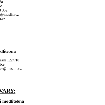
8a
no
43 352
no@muslim.cz
.cz
dlitebna
ázní 1224/10
ice
lice@muslim.cz
VARY:
á modlitebna