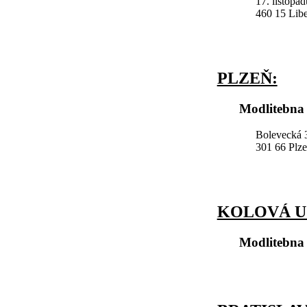
17. listopa
460 15 Lib
PLZEŇ:
Modlitebna 
Bolevecká 3
301 66 Plz
KOLOVÁ U
Modlitebna