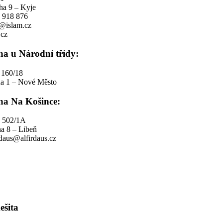
ha 9 – Kyje
1 918 876
o@islam.cz
cz
na u Národní třídy:
 160/18
ha 1 – Nové Město
na Na Košince:
 502/1A
a 8 – Libeň
rdaus@alfirdaus.cz
ešita