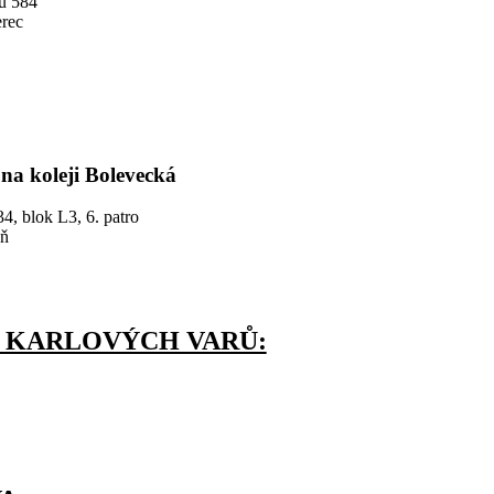
du 584
erec
na koleji Bolevecká
4, blok L3, 6. patro
eň
 KARLOVÝCH VARŮ: