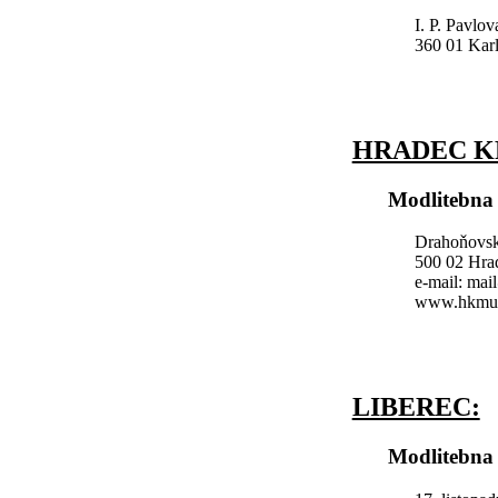
I. P. Pavlov
360 01 Kar
HRADEC K
Modlitebna
Drahoňovs
500 02 Hra
e-mail: ma
www.hkmus
LIBEREC:
Modlitebna 