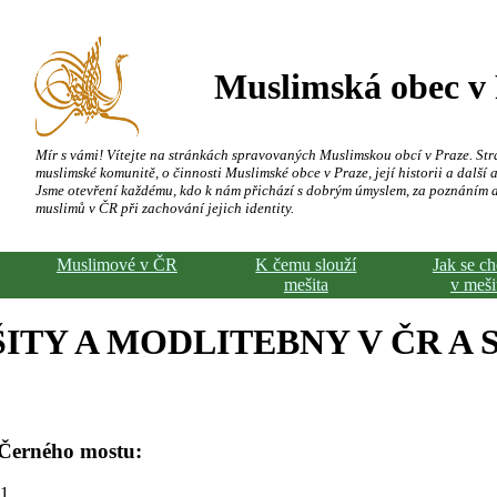
Muslimská obec v
Mír s vámi! Vítejte na stránkách spravovaných Muslimskou obcí v Praze. Str
muslimské komunitě, o činnosti Muslimské obce v Praze, její historii a další a
Jsme otevření každému, kdo k nám přichází s dobrým úmyslem, za poznáním 
muslimů v ČR při zachování jejich identity.
Muslimové v ČR
K čemu slouží
Jak se c
mešita
v meši
ITY A MODLITEBNY V ČR A 
 Černého mostu:
91