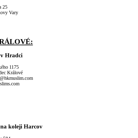
a 25
lovy Vary
RÁLOVÉ:
 v Hradci
kého 1175
dec Králové
il@hkmuslim.com
lims.com
na koleji Harcov