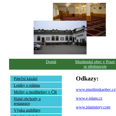
Domů
Muslimská obec v Praze
se představuje
Odkazy:
Páteční kázání
Letáky o islámu
www.muslimskaobec.cz
Mešity a modlitebny v ČR
www.e-islam.cz
Halal obchody a
restaurace
www.islamstory.com
Výuka arabštiny