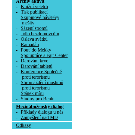
Archív aktivit
-
Knižní veletrh
-
Tisk publikací
-
Skupinové návštěvy
mešity
-
Sázení stromů
-
Jídlo bezdomovcům
-
Oslava svátků
-
Ramadán
-
Pouť do Mekky
-
Spolupráce s Fajr Center
-
Darování krve
-
Darování tabletů
-
Konference Společně
proti terorismu
-
Shromáždění muslimů
proti terorismu
-
Stánek míru
-
Studny pro Benin
Mezináboženský dialog
-
Příklady dialogu u nás
-
Zamyšlení nad MD
Odkazy