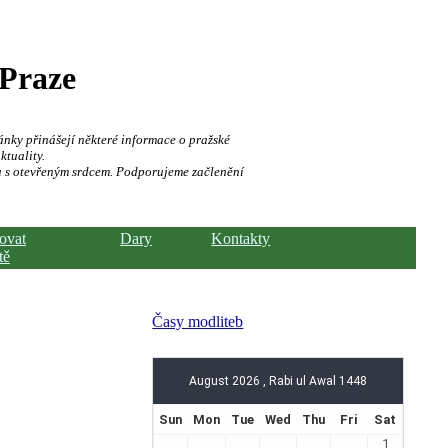
 Praze
ánky přinášejí některé informace o pražské
ktuality.
a s otevřeným srdcem. Podporujeme začlenění
hovat
Dary
Kontakty
tě
Časy modliteb