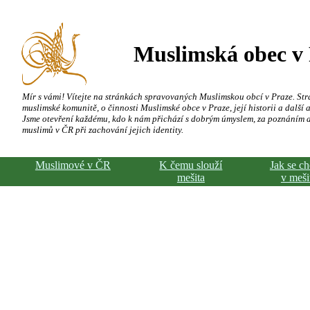
Muslimská obec v
Mír s vámi! Vítejte na stránkách spravovaných Muslimskou obcí v Praze. Str
muslimské komunitě, o činnosti Muslimské obce v Praze, její historii a další a
Jsme otevření každému, kdo k nám přichází s dobrým úmyslem, za poznáním 
muslimů v ČR při zachování jejich identity.
Muslimové v ČR
K čemu slouží
Jak se c
mešita
v meši