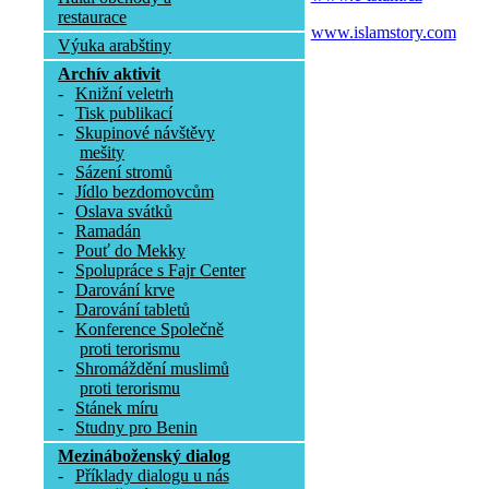
restaurace
www.islamstory.com
Výuka arabštiny
Archív aktivit
-
Knižní veletrh
-
Tisk publikací
-
Skupinové návštěvy
mešity
-
Sázení stromů
-
Jídlo bezdomovcům
-
Oslava svátků
-
Ramadán
-
Pouť do Mekky
-
Spolupráce s Fajr Center
-
Darování krve
-
Darování tabletů
-
Konference Společně
proti terorismu
-
Shromáždění muslimů
proti terorismu
-
Stánek míru
-
Studny pro Benin
Mezináboženský dialog
-
Příklady dialogu u nás