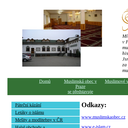
Mí
v 
mu
his
Js
za
mu
Domů
Muslimská obec v
Muslimové 
Praze
se představuje
Odkazy:
Páteční kázání
Letáky o islámu
www.muslimskaobec.cz
Mešity a modlitebny v ČR
www.e-islam.cz
Halal obchody a