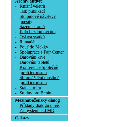
Archív aktivit
-
Knižní veletrh
-
Tisk publikací
-
Skupinové návštěvy
mešity
-
Sázení stromů
-
Jídlo bezdomovcům
-
Oslava svátků
-
Ramadán
-
Pouť do Mekky
-
Spolupráce s Fajr Center
-
Darování krve
-
Darování tabletů
-
Konference Společně
proti terorismu
-
Shromáždění muslimů
proti terorismu
-
Stánek míru
-
Studny pro Benin
Mezináboženský dialog
-
Příklady dialogu u nás
-
Zamyšlení nad MD
Odkazy