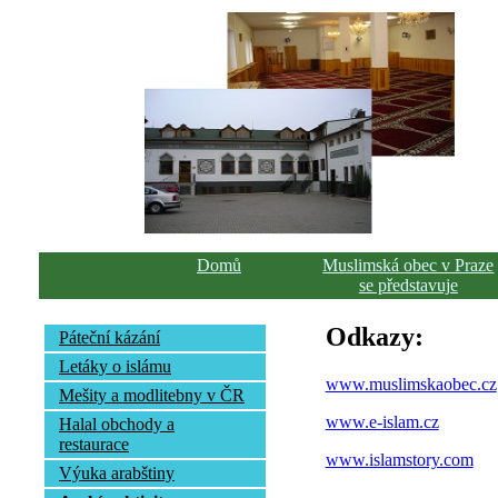
Domů
Muslimská obec v Praze
se představuje
Odkazy:
Páteční kázání
Letáky o islámu
www.muslimskaobec.cz
Mešity a modlitebny v ČR
www.e-islam.cz
Halal obchody a
restaurace
www.islamstory.com
Výuka arabštiny