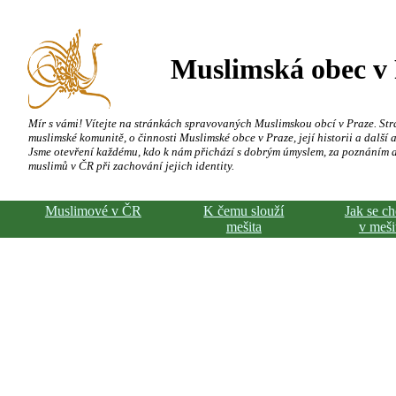
Muslimská obec v
Mír s vámi! Vítejte na stránkách spravovaných Muslimskou obcí v Praze. Str
muslimské komunitě, o činnosti Muslimské obce v Praze, její historii a další a
Jsme otevření každému, kdo k nám přichází s dobrým úmyslem, za poznáním 
muslimů v ČR při zachování jejich identity.
Muslimové v ČR
K čemu slouží
Jak se c
mešita
v meši