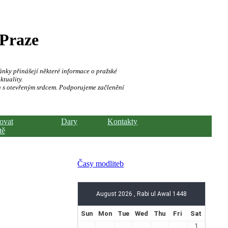
 Praze
ánky přinášejí některé informace o pražské
ktuality.
a s otevřeným srdcem. Podporujeme začlenění
hovat
Dary
Kontakty
tě
Časy modliteb