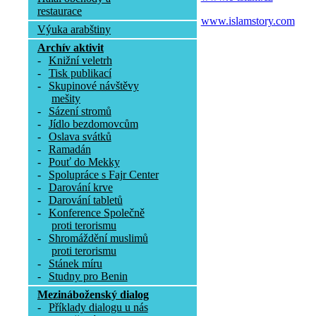
restaurace
www.islamstory.com
Výuka arabštiny
Archív aktivit
-
Knižní veletrh
-
Tisk publikací
-
Skupinové návštěvy
mešity
-
Sázení stromů
-
Jídlo bezdomovcům
-
Oslava svátků
-
Ramadán
-
Pouť do Mekky
-
Spolupráce s Fajr Center
-
Darování krve
-
Darování tabletů
-
Konference Společně
proti terorismu
-
Shromáždění muslimů
proti terorismu
-
Stánek míru
-
Studny pro Benin
Mezináboženský dialog
-
Příklady dialogu u nás