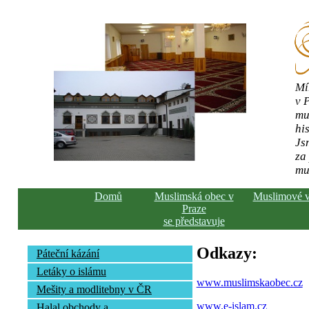
Mí
v 
mu
his
Js
za
mu
Domů
Muslimská obec v
Muslimové 
Praze
se představuje
Odkazy:
Páteční kázání
Letáky o islámu
www.muslimskaobec.cz
Mešity a modlitebny v ČR
www.e-islam.cz
Halal obchody a