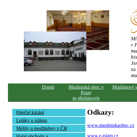
Mí
v 
mu
his
Js
za
mu
Domů
Muslimská obec v
Muslimové 
Praze
se představuje
Odkazy:
Páteční kázání
Letáky o islámu
www.muslimskaobec.cz
Mešity a modlitebny v ČR
www.e-islam.cz
Halal obchody a