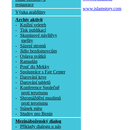
restaurace
www.islamstory.com
Výuka arabštiny
Archív aktivit
-
Knižní veletrh
-
Tisk publikací
-
Skupinové návštěvy
mešity
-
Sázení stromů
-
Jídlo bezdomovcům
-
Oslava svátků
-
Ramadán
-
Pouť do Mekky
-
Spolupráce s Fajr Center
-
Darování krve
-
Darování tabletů
-
Konference Společně
proti terorismu
-
Shromáždění muslimů
proti terorismu
-
Stánek míru
-
Studny pro Benin
Mezináboženský dialog
-
Příklady dialogu u nás