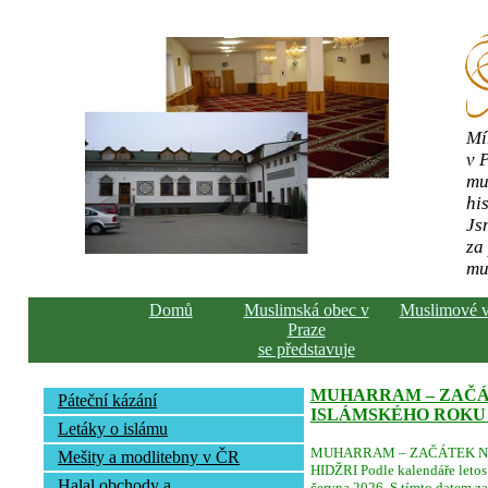
Mí
v 
mu
his
Js
za
mu
Domů
Muslimská obec v
Muslimové 
Praze
se představuje
MUHARRAM – ZAČ
Páteční kázání
ISLÁMSKÉHO ROKU 
Letáky o islámu
MUHARRAM – ZAČÁTEK N
Mešity a modlitebny v ČR
HIDŽRI Podle kalendáře letos 
Halal obchody a
června 2026. S tímto datem za