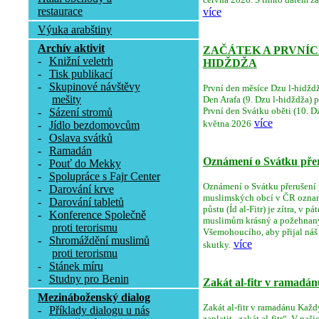
restaurace
více
Výuka arabštiny
Archív aktivit
ZAČÁTEK A PRVNÍCH
-
Knižní veletrh
HIDŽDŽA
-
Tisk publikací
-
Skupinové návštěvy
První den měsíce Dzu l-hidždž
mešity
Den Arafa (9. Dzu l-hidždža) 
První den Svátku oběti (10. Dz
-
Sázení stromů
více
května 2026
-
Jídlo bezdomovcům
-
Oslava svátků
-
Ramadán
Oznámení o Svátku přeru
-
Pouť do Mekky
-
Spolupráce s Fajr Center
Oznámení o Svátku přerušení pů
-
Darování krve
muslimských obcí v ČR oznamu
-
Darování tabletů
půstu (Íd al-Fitr) je zítra, v 
-
Konference Společně
muslimům krásný a požehnaný
proti terorismu
Všemohoucího, aby přijal náš 
-
Shromáždění muslimů
více
skutky.
proti terorismu
-
Stánek míru
-
Studny pro Benin
Zakát al-fitr v ramadán
Mezináboženský dialog
Zakát al-fitr v ramadánu Ka
-
Příklady dialogu u nás
zaplatit „zakát al-fitr“. V n