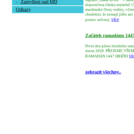
-
Zamyšlení nad MD
doporučena částka nejméně 150
Odkazy
muslimské členy rodiny, včetně 
chudobní, že nemají jídlo ani
více
pomoc určena).
Začátek ramadánu 144
První den půstu letošního ram
února 2026. PŘEJEME V
ví
RAMADÁN 1447 HIDŽRI
zobrazit všechny..