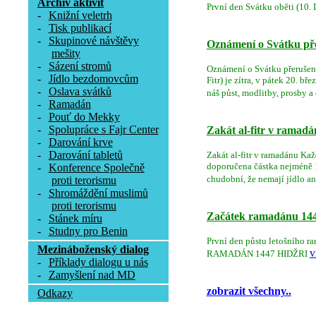
Archív aktivit
První den Svátku oběti (10. 
-
Knižní veletrh
-
Tisk publikací
-
Skupinové návštěvy
Oznámení o Svátku přer
mešity
-
Sázení stromů
Oznámení o Svátku přerušení 
-
Jídlo bezdomovcům
Fitr) je zítra, v pátek 20.
-
Oslava svátků
náš půst, modlitby, prosby a 
-
Ramadán
-
Pouť do Mekky
-
Spolupráce s Fajr Center
Zakát al-fitr v ramad
-
Darování krve
-
Darování tabletů
Zakát al-fitr v ramadánu Ka
doporučena částka nejméně 15
-
Konference Společně
chudobní, že nemají jídlo a
proti terorismu
-
Shromáždění muslimů
proti terorismu
Začátek ramadánu 14
-
Stánek míru
-
Studny pro Benin
První den půstu letošníh
Mezináboženský dialog
v
RAMADÁN 1447 HIDŽRI
-
Příklady dialogu u nás
-
Zamyšlení nad MD
zobrazit všechny..
Odkazy