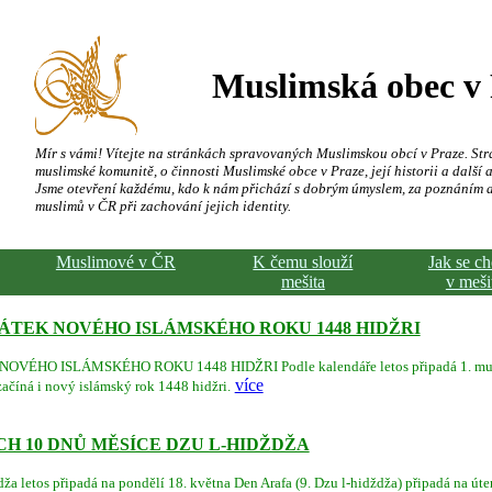
Muslimská obec v
Mír s vámi! Vítejte na stránkách spravovaných Muslimskou obcí v Praze. Str
muslimské komunitě, o činnosti Muslimské obce v Praze, její historii a další a
Jsme otevření každému, kdo k nám přichází s dobrým úmyslem, za poznáním 
muslimů v ČR při zachování jejich identity.
Muslimové v ČR
K čemu slouží
Jak se c
mešita
v meši
TEK NOVÉHO ISLÁMSKÉHO ROKU 1448 HIDŽRI
HO ISLÁMSKÉHO ROKU 1448 HIDŽRI Podle kalendáře letos připadá 1. muhar
více
ačíná i nový islámský rok 1448 hidžri.
CH 10 DNŮ MĚSÍCE DZU L-HIDŽDŽA
ža letos připadá na pondělí 18. května Den Arafa (9. Dzu l-hidždža) připadá na úte