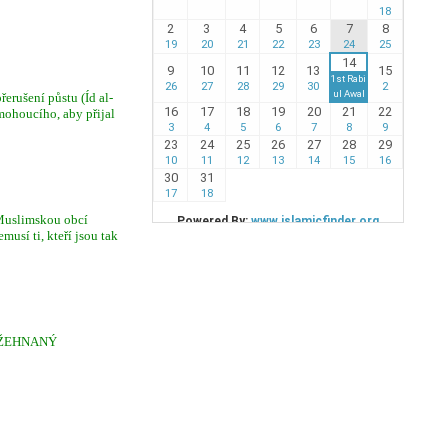
erušení půstu (Íd al-
mohoucího, aby přijal
 Muslimskou obcí
usí ti, kteří jsou tak
 POŽEHNANÝ