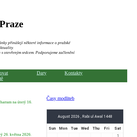
 Praze
ánky přinášejí některé informace o pražské
ktuality.
a s otevřeným srdcem. Podporujeme začlenění
hovat
Dary
Kontakty
tě
Časy modliteb
ram na úterý 16.
rý 26. května 2026.