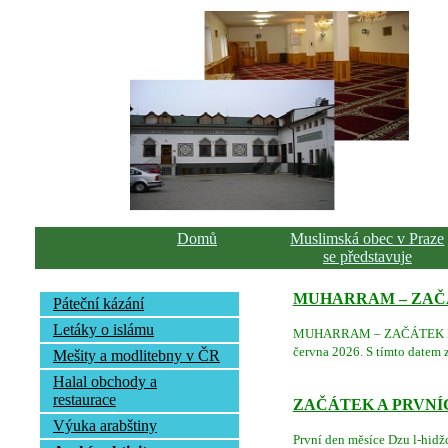
Domů
Muslimská obec v Praze
se představuje
MUHARRAM – ZAČÁ
Páteční kázání
Letáky o islámu
MUHARRAM – ZAČÁTEK NOVÉ
června 2026. S tímto datem z
Mešity a modlitebny v ČR
Halal obchody a
restaurace
ZAČÁTEK A PRVNÍ
Výuka arabštiny
První den měsíce Dzu l-hidžd