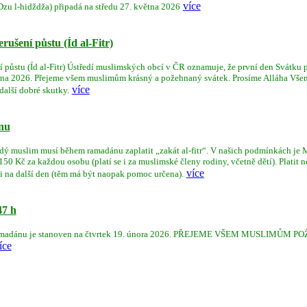
více
Dzu l-hidždža) připadá na středu 27. května 2026
ušení půstu (Íd al-Fitr)
půstu (Íd al-Fitr) Ústředí muslimských obcí v ČR oznamuje, že první den Svátku př
 března 2026. Přejeme všem muslimům krásný a požehnaný svátek. Prosíme Alláha Vše
více
další dobré skutky.
ánu
ždý muslim musí během ramadánu zaplatit „zakát al-fitr“. V našich podmínkách je
0 Kč za každou osobu (platí se i za muslimské členy rodiny, včetně dětí). Platit nem
více
ni na další den (těm má být naopak pomoc určena).
47 h
o ramadánu je stanoven na čtvrtek 19. února 2026. PŘEJEME VŠEM MUSLIMŮM
íce