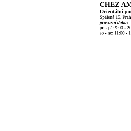
CHEZ AM
Orientální po
Spálená 15, Pra
provozní doba:
po - pá: 9:00 - 2
so - ne: 11:00 - 