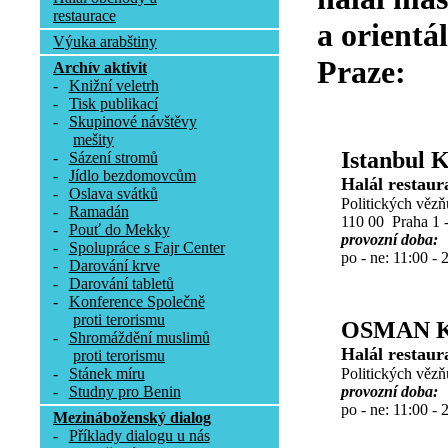
restaurace
a orientá
Výuka arabštiny
Praze:
Archív aktivit
-
Knižní veletrh
-
Tisk publikací
-
Skupinové návštěvy
mešity
Istanbul 
-
Sázení stromů
-
Jídlo bezdomovcům
Halál restaur
-
Oslava svátků
Politických vězň
-
Ramadán
110 00 Praha 1 
-
Pouť do Mekky
provozní doba:
-
Spolupráce s Fajr Center
po - ne: 11:00 - 
-
Darování krve
-
Darování tabletů
-
Konference Společně
proti terorismu
OSMAN 
-
Shromáždění muslimů
Halál restaur
proti terorismu
Politických vězň
-
Stánek míru
provozní doba:
-
Studny pro Benin
po - ne: 11:00 - 
Mezináboženský dialog
-
Příklady dialogu u nás