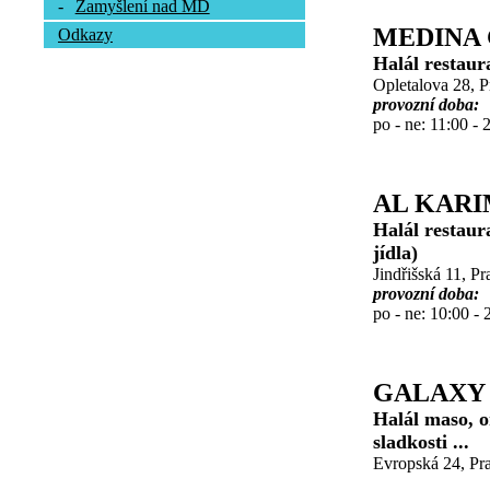
-
Zamyšlení nad MD
MEDINA 
Odkazy
Halál restaur
Opletalova 28, 
provozní doba:
po - ne: 11:00 - 
AL KAR
Halál restaur
jídla)
Jindřišská 11, P
provozní doba:
po - ne: 10:00 - 
GALAXY
Halál maso, o
sladkosti ...
Evropská 24, Pra