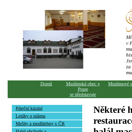
Mí
v 
mu
his
Js
za
mu
Domů
Muslimská obec v
Muslimové 
Praze
se představuje
Některé h
Páteční kázání
Letáky o islámu
restaurac
Mešity a modlitebny v ČR
halál ma
Halal obchody a