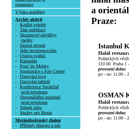
restaurace
a orientá
Výuka arabštiny
Praze:
Archív aktivit
-
Knižní veletrh
-
Tisk publikací
-
Skupinové návštěvy
mešity
Istanbul 
-
Sázení stromů
-
Jídlo bezdomovcům
Halál restaur
-
Oslava svátků
Politických vězň
-
Ramadán
110 00 Praha 1 
-
Pouť do Mekky
provozní doba:
-
Spolupráce s Fajr Center
po - ne: 11:00 - 
-
Darování krve
-
Darování tabletů
-
Konference Společně
proti terorismu
OSMAN 
-
Shromáždění muslimů
Halál restaur
proti terorismu
Politických vězň
-
Stánek míru
provozní doba:
-
Studny pro Benin
po - ne: 11:00 - 
Mezináboženský dialog
-
Příklady dialogu u nás