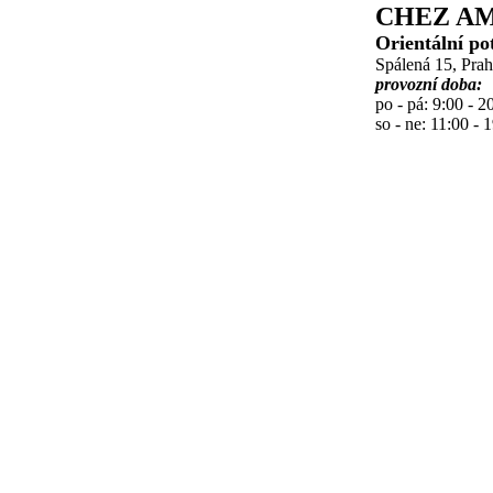
CHEZ AM
Orientální po
Spálená 15, Pra
provozní doba:
po - pá: 9:00 - 2
so - ne: 11:00 - 