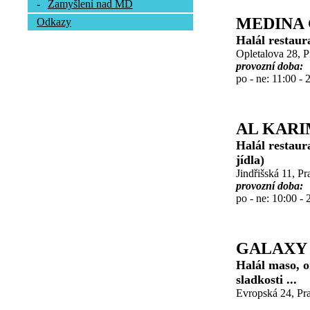
-
Zamyšlení nad MD
MEDINA 
Odkazy
Halál restaur
Opletalova 28, 
provozní doba:
po - ne: 11:00 - 
AL KAR
Halál restaur
jídla)
Jindřišská 11, P
provozní doba:
po - ne: 10:00 - 
GALAXY
Halál maso, o
sladkosti ...
Evropská 24, Pra