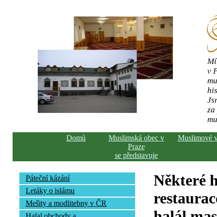
Mí
v 
mu
his
Js
za
mu
Domů
Muslimská obec v
Muslimové 
Praze
se představuje
Některé h
Páteční kázání
Letáky o islámu
restaurac
Mešity a modlitebny v ČR
halál ma
Halal obchody a