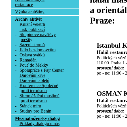
restaurace
a orientá
Výuka arabštiny
Praze:
Archív aktivit
-
Knižní veletrh
-
Tisk publikací
-
Skupinové návštěvy
mešity
Istanbul 
-
Sázení stromů
-
Jídlo bezdomovcům
Halál restaur
-
Oslava svátků
Politických vězň
-
Ramadán
110 00 Praha 1 
-
Pouť do Mekky
provozní doba:
-
Spolupráce s Fajr Center
po - ne: 11:00 - 
-
Darování krve
-
Darování tabletů
-
Konference Společně
proti terorismu
OSMAN 
-
Shromáždění muslimů
Halál restaur
proti terorismu
Politických vězň
-
Stánek míru
provozní doba:
-
Studny pro Benin
po - ne: 11:00 - 
Mezináboženský dialog
-
Příklady dialogu u nás