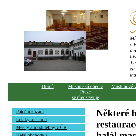
Mí
v 
mu
his
Js
za
mu
Domů
Muslimská obec v
Muslimové 
Praze
se představuje
Některé h
Páteční kázání
Letáky o islámu
restaurac
Mešity a modlitebny v ČR
halál ma
Halal obchody a