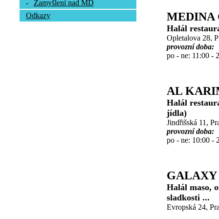
-
Zamyšlení nad MD
MEDINA 
Odkazy
Halál restaur
Opletalova 28, 
provozní doba:
po - ne: 11:00 - 
AL KAR
Halál restaur
jídla)
Jindřišská 11, P
provozní doba:
po - ne: 10:00 - 
GALAXY
Halál maso, o
sladkosti ...
Evropská 24, Pra