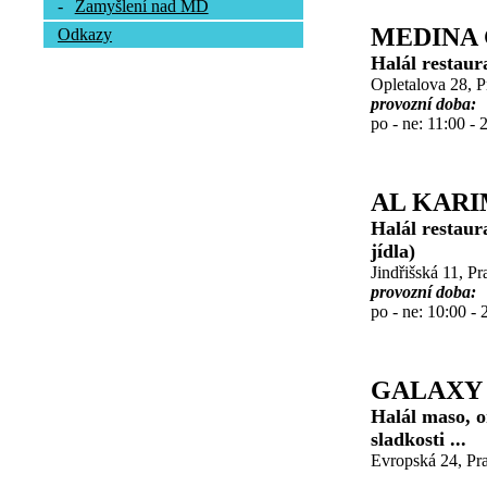
-
Zamyšlení nad MD
MEDINA 
Odkazy
Halál restaur
Opletalova 28, 
provozní doba:
po - ne: 11:00 - 
AL KAR
Halál restaur
jídla)
Jindřišská 11, P
provozní doba:
po - ne: 10:00 - 
GALAXY
Halál maso, o
sladkosti ...
Evropská 24, Pra