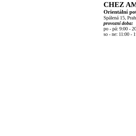
CHEZ AM
Orientální po
Spálená 15, Pra
provozní doba:
po - pá: 9:00 - 2
so - ne: 11:00 - 