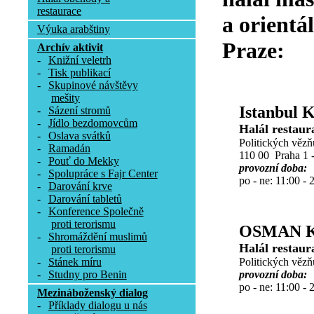
restaurace
a orientá
Výuka arabštiny
Praze:
Archív aktivit
-
Knižní veletrh
-
Tisk publikací
-
Skupinové návštěvy
mešity
Istanbul 
-
Sázení stromů
-
Jídlo bezdomovcům
Halál restaur
-
Oslava svátků
Politických vězň
-
Ramadán
110 00 Praha 1 
-
Pouť do Mekky
provozní doba:
-
Spolupráce s Fajr Center
po - ne: 11:00 - 
-
Darování krve
-
Darování tabletů
-
Konference Společně
proti terorismu
OSMAN 
-
Shromáždění muslimů
Halál restaur
proti terorismu
Politických vězň
-
Stánek míru
provozní doba:
-
Studny pro Benin
po - ne: 11:00 - 
Mezináboženský dialog
-
Příklady dialogu u nás