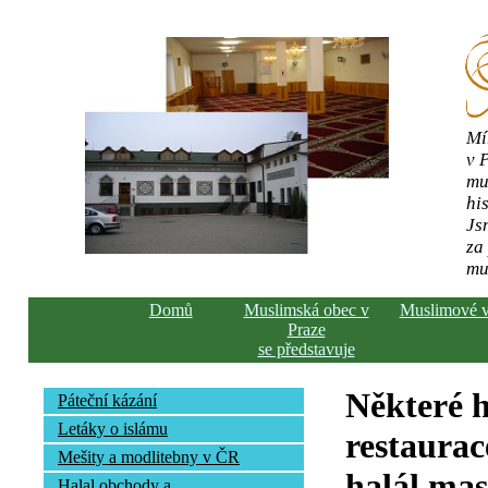
Mí
v 
mu
his
Js
za
mu
Domů
Muslimská obec v
Muslimové 
Praze
se představuje
Některé h
Páteční kázání
Letáky o islámu
restaurac
Mešity a modlitebny v ČR
halál ma
Halal obchody a