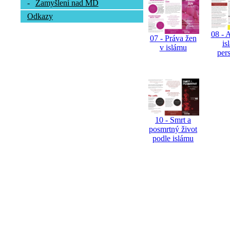
-
Zamyšlení nad MD
Odkazy
08 - 
07 - Práva žen
is
v islámu
per
10 - Smrt a
posmrtný život
podle islámu