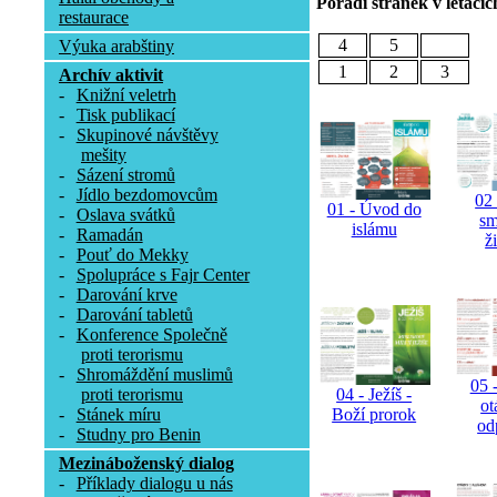
Pořadí stránek v letácíc
restaurace
4
5
Výuka arabštiny
1
2
3
Archív aktivit
-
Knižní veletrh
-
Tisk publikací
-
Skupinové návštěvy
mešity
-
Sázení stromů
-
Jídlo bezdomovcům
02 
01 - Úvod do
-
Oslava svátků
sm
islámu
-
Ramadán
ž
-
Pouť do Mekky
-
Spolupráce s Fajr Center
-
Darování krve
-
Darování tabletů
-
Konference Společně
proti terorismu
-
Shromáždění muslimů
05 -
proti terorismu
04 - Ježíš -
ot
-
Stánek míru
Boží prorok
od
-
Studny pro Benin
Mezináboženský dialog
-
Příklady dialogu u nás