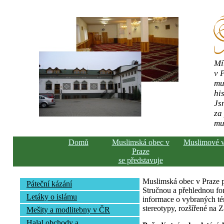
Mí
v 
mu
his
Js
za
mu
Domů
Muslimská obec v
Muslimové 
Praze
se představuje
Muslimská obec v Praze pře
Páteční kázání
Stručnou a přehlednou fo
Letáky o islámu
informace o vybraných té
stereotypy, rozšířené na 
Mešity a modlitebny v ČR
Halal obchody a