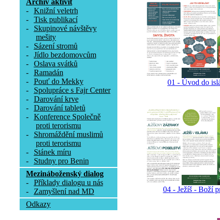
Archív aktivit
-
Knižní veletrh
-
Tisk publikací
-
Skupinové návštěvy
mešity
-
Sázení stromů
-
Jídlo bezdomovcům
-
Oslava svátků
-
Ramadán
-
Pouť do Mekky
01 - Úvod do is
-
Spolupráce s Fajr Center
-
Darování krve
-
Darování tabletů
-
Konference Společně
proti terorismu
-
Shromáždění muslimů
proti terorismu
-
Stánek míru
-
Studny pro Benin
Mezináboženský dialog
-
Příklady dialogu u nás
04 - Ježíš - Boží 
-
Zamyšlení nad MD
Odkazy