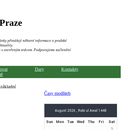
 Praze
ánky přinášejí některé informace o pražské
ktuality.
a s otevřeným srdcem. Podporujeme začlenění
hovat
Dary
Kontakty
tě
 základní
Časy modliteb