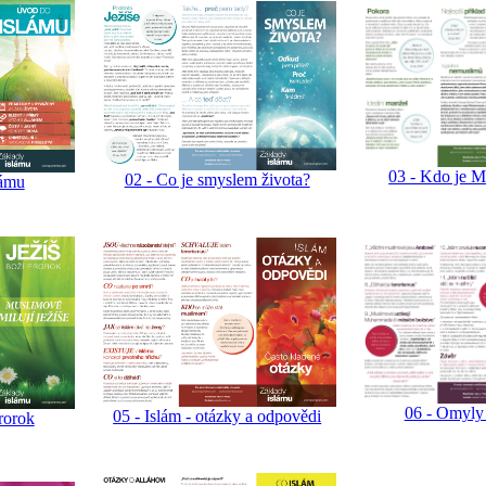
03 - Kdo je
02 - Co je smyslem života?
lámu
06 - Omyly 
05 - Islám - otázky a odpovědi
prorok