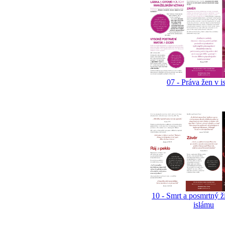
07 - Práva žen v i
10 - Smrt a posmrtný ž
islámu