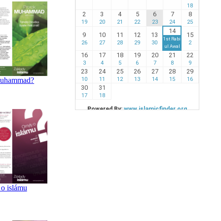
 Muhammad?
o islámu