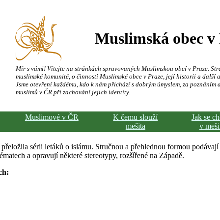
Muslimská obec v
Mír s vámi! Vítejte na stránkách spravovaných Muslimskou obcí v Praze. Str
muslimské komunitě, o činnosti Muslimské obce v Praze, její historii a další a
Jsme otevření každému, kdo k nám přichází s dobrým úmyslem, za poznáním 
muslimů v ČR při zachování jejich identity.
Muslimové v ČR
K čemu slouží
Jak se c
mešita
v meši
řeložila sérii letáků o islámu. Stručnou a přehlednou formou podávají
matech a opravují některé stereotypy, rozšířené na Západě.
ch: