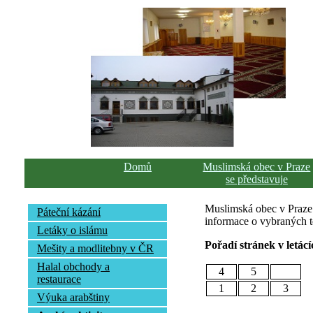
Domů
Muslimská obec v Praze
se představuje
Muslimská obec v Praze p
Páteční kázání
informace o vybraných té
Letáky o islámu
Pořadí stránek v letácí
Mešity a modlitebny v ČR
Halal obchody a
4
5
restaurace
1
2
3
Výuka arabštiny