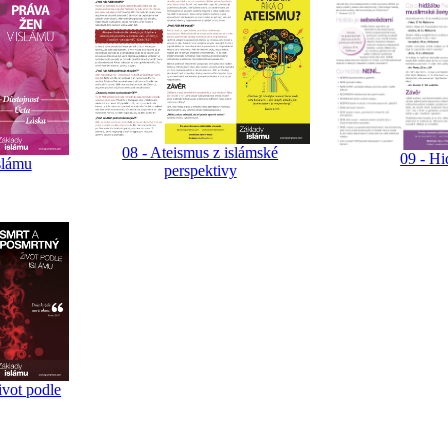
08 - Ateismus z islámské
09 - Hi
slámu
perspektivy
ivot podle