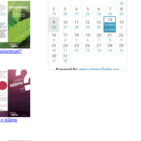
 Muhammad?
o islámu