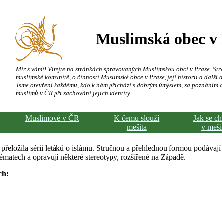
Muslimská obec v
Mír s vámi! Vítejte na stránkách spravovaných Muslimskou obcí v Praze. Str
muslimské komunitě, o činnosti Muslimské obce v Praze, její historii a další a
Jsme otevření každému, kdo k nám přichází s dobrým úmyslem, za poznáním 
muslimů v ČR při zachování jejich identity.
Muslimové v ČR
K čemu slouží
Jak se c
mešita
v meši
řeložila sérii letáků o islámu. Stručnou a přehlednou formou podávají
matech a opravují některé stereotypy, rozšířené na Západě.
ch: