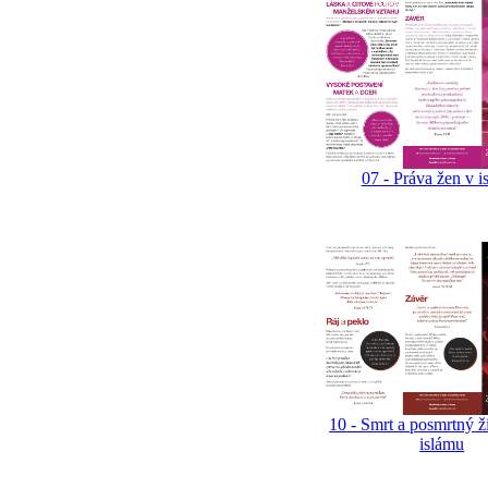
07 - Práva žen v i
10 - Smrt a posmrtný ž
islámu