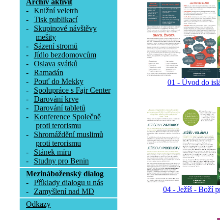
Archív aktivit
-
Knižní veletrh
-
Tisk publikací
-
Skupinové návštěvy
mešity
-
Sázení stromů
-
Jídlo bezdomovcům
-
Oslava svátků
-
Ramadán
-
Pouť do Mekky
01 - Úvod do is
-
Spolupráce s Fajr Center
-
Darování krve
-
Darování tabletů
-
Konference Společně
proti terorismu
-
Shromáždění muslimů
proti terorismu
-
Stánek míru
-
Studny pro Benin
Mezináboženský dialog
-
Příklady dialogu u nás
04 - Ježíš - Boží 
-
Zamyšlení nad MD
Odkazy