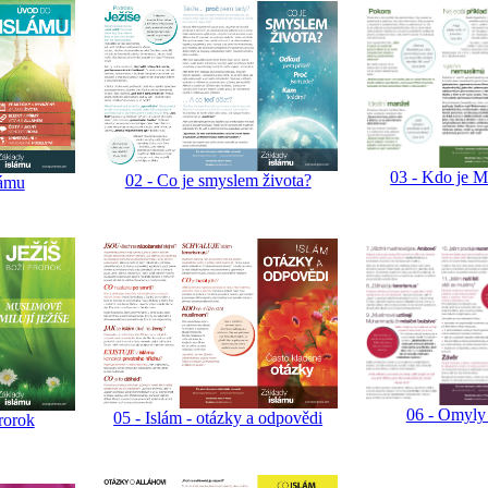
03 - Kdo je
02 - Co je smyslem života?
lámu
06 - Omyly 
05 - Islám - otázky a odpovědi
prorok