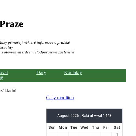
 Praze
ánky přinášejí některé informace o pražské
ktuality.
a s otevřeným srdcem. Podporujeme začlenění
hovat
Dary
Kontakty
tě
 základní
Časy modliteb