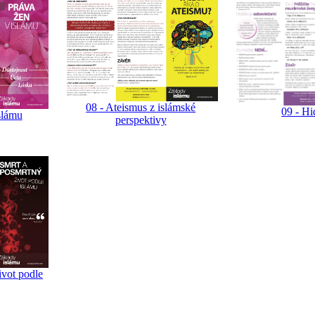
08 - Ateismus z islámské
09 - Hi
slámu
perspektivy
ivot podle