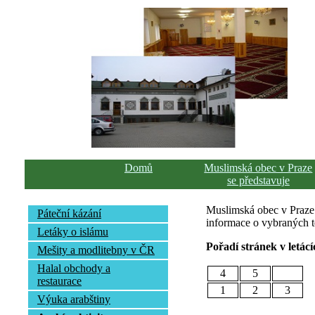
Domů
Muslimská obec v Praze
se představuje
Muslimská obec v Praze p
Páteční kázání
informace o vybraných té
Letáky o islámu
Pořadí stránek v letácí
Mešity a modlitebny v ČR
Halal obchody a
4
5
restaurace
1
2
3
Výuka arabštiny