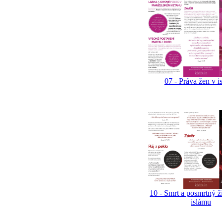
07 - Práva žen v i
10 - Smrt a posmrtný ž
islámu