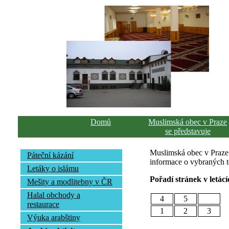
Domů
Muslimská obec v Praze
se představuje
Muslimská obec v Praze p
Páteční kázání
informace o vybraných té
Letáky o islámu
Pořadí stránek v letácí
Mešity a modlitebny v ČR
Halal obchody a
4
5
restaurace
1
2
3
Výuka arabštiny