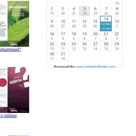
 Muhammad?
o islámu