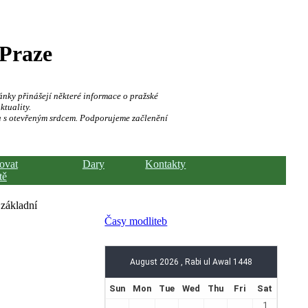
 Praze
ánky přinášejí některé informace o pražské
ktuality.
a s otevřeným srdcem. Podporujeme začlenění
hovat
Dary
Kontakty
tě
 základní
Časy modliteb