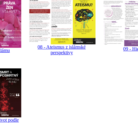
08 - Ateismus z islámské
09 - Hi
slámu
perspektivy
ivot podle