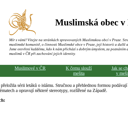
Muslimská obec v
Mír s vámi! Vítejte na stránkách spravovaných Muslimskou obcí v Praze. Str
muslimské komunitě, o činnosti Muslimské obce v Praze, její historii a další a
Jsme otevření každému, kdo k nám přichází s dobrým úmyslem, za poznáním 
muslimů v ČR při zachování jejich identity.
Muslimové v ČR
K čemu slouží
Jak se c
mešita
v meši
řeložila sérii letáků o islámu. Stručnou a přehlednou formou podávají
matech a opravují některé stereotypy, rozšířené na Západě.
ch: