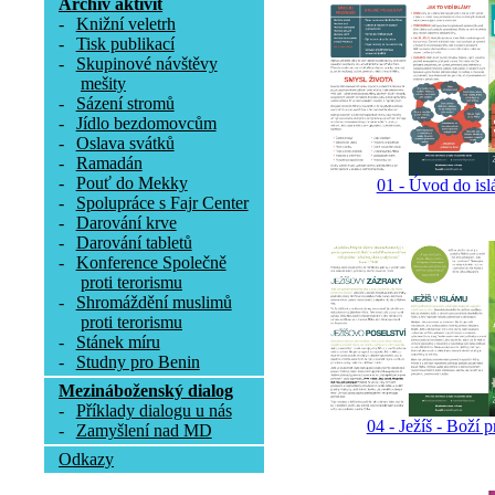
Archív aktivit
-
Knižní veletrh
-
Tisk publikací
-
Skupinové návštěvy
mešity
-
Sázení stromů
-
Jídlo bezdomovcům
-
Oslava svátků
-
Ramadán
-
Pouť do Mekky
01 - Úvod do is
-
Spolupráce s Fajr Center
-
Darování krve
-
Darování tabletů
-
Konference Společně
proti terorismu
-
Shromáždění muslimů
proti terorismu
-
Stánek míru
-
Studny pro Benin
Mezináboženský dialog
-
Příklady dialogu u nás
04 - Ježíš - Boží 
-
Zamyšlení nad MD
Odkazy