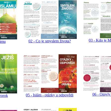
03 - Kdo je
02 - Co je smyslem života?
lámu
06 - Omyly 
05 - Islám - otázky a odpovědi
prorok