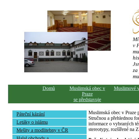
Mí
v 
mu
his
Js
za
mu
Domů
Muslimská obec v
Muslimové 
Praze
se představuje
Muslimská obec v Praze pře
Páteční kázání
Stručnou a přehlednou fo
Letáky o islámu
informace o vybraných té
stereotypy, rozšířené na 
Mešity a modlitebny v ČR
Halal obchody a