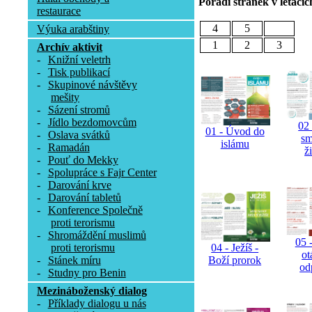
Pořadí stránek v letácíc
restaurace
4
5
Výuka arabštiny
1
2
3
Archív aktivit
-
Knižní veletrh
-
Tisk publikací
-
Skupinové návštěvy
mešity
-
Sázení stromů
-
Jídlo bezdomovcům
02 
01 - Úvod do
-
Oslava svátků
sm
islámu
-
Ramadán
ž
-
Pouť do Mekky
-
Spolupráce s Fajr Center
-
Darování krve
-
Darování tabletů
-
Konference Společně
proti terorismu
-
Shromáždění muslimů
05 -
proti terorismu
04 - Ježíš -
ot
-
Stánek míru
Boží prorok
od
-
Studny pro Benin
Mezináboženský dialog
-
Příklady dialogu u nás