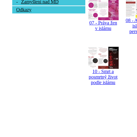
-
Zamyšlení nad MD
Odkazy
08 - 
07 - Práva žen
is
v islámu
per
10 - Smrt a
posmrtný život
podle islámu