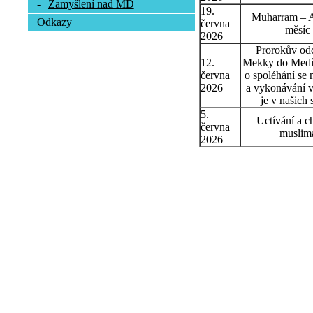
-
Zamyšlení nad MD
19.
Muharram – 
Odkazy
června
měsíc
2026
Prorokův od
12.
Mekky do Medín
června
o spoléhání se 
2026
a vykonávání v
je v našich 
5.
Uctívání a c
června
muslim
2026