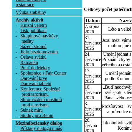
restaurace
Celkový počet pátečních
Výuka arabštiny
Archív aktivit
Datum
Název
-
Knižní veletrh
7. srpna
Léto a velké
-
Tisk publikací
2026
-
Skupinové návštěvy
31.
Jsou mezi vámi t
mešity
července
mohou jiné o
-
Sázení stromů
2026
-
Jídlo bezdomovcům
24.
Umění jednat s l
-
Oslava svátků
července
Přiznání chyby 
-
Ramadán
2026
věřícího a cesta
-
Pouť do Mekky
17.
-
Spolupráce s Fajr Center
Umění jednání
července
-
Darování krve
podle Koránu 
2026
-
Darování tabletů
10.
„Buď neochvějn
-
Konference Společně
července
své spolu s tě
proti terorismu
2026
Pána svého vz
-
Shromáždění muslimů
3.
proti terorismu
Prozíravost – sv
července
-
Stánek míru
a průvodce n
2026
-
Studny pro Benin
26.
Jak obnovit svů
Mezináboženský dialog
června
Koránu
-
Příklady dialogu u nás
2026