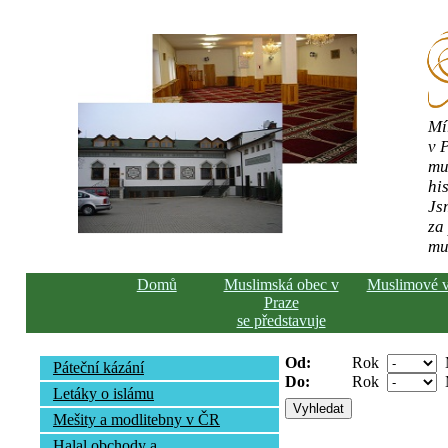
Mí
v 
mu
his
Js
za
mu
Domů
Muslimská obec v
Muslimové 
Praze
se představuje
Od:
Rok
Páteční kázání
Do:
Rok
Letáky o islámu
Mešity a modlitebny v ČR
Halal obchody a