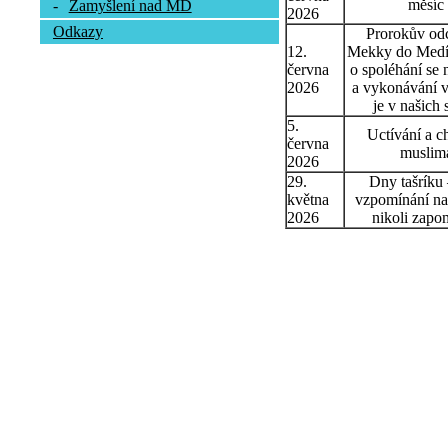
měsíc
-
Zamyšlení nad MD
2026
Odkazy
Prorokův od
12.
Mekky do Medín
června
o spoléhání se 
2026
a vykonávání v
je v našich 
5.
Uctívání a c
června
muslim
2026
29.
Dny tašríku
května
vzpomínání na
2026
nikoli zapo