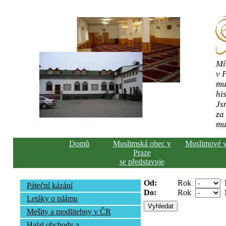
Mí
v 
mu
his
Js
za
mu
Domů
Muslimská obec v
Muslimové 
Praze
se představuje
Od:
Rok
Páteční kázání
Do:
Rok
Letáky o islámu
Mešity a modlitebny v ČR
Halal obchody a