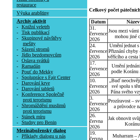
restaurace
Celkový počet pátečních
Výuka arabštiny
Archív aktivit
Datum
Název
-
Knižní veletrh
31.
Jsou mezi vámi t
-
Tisk publikací
července
mohou jiné o
-
Skupinové návštěvy
2026
mešity
24.
Umění jednat s l
-
Sázení stromů
července
Přiznání chyby 
-
Jídlo bezdomovcům
2026
věřícího a cesta
-
Oslava svátků
17.
Umění jednání
-
Ramadán
července
podle Koránu 
-
Pouť do Mekky
2026
-
Spolupráce s Fajr Center
10.
„Buď neochvějn
-
Darování krve
července
své spolu s tě
-
Darování tabletů
2026
Pána svého vz
-
Konference Společně
3.
proti terorismu
Prozíravost – sv
července
-
Shromáždění muslimů
a průvodce n
2026
proti terorismu
26.
-
Stánek míru
Jak obnovit svů
června
-
Studny pro Benin
Koránu
2026
Mezináboženský dialog
19.
Muharram – 
-
Příklady dialogu u nás
června