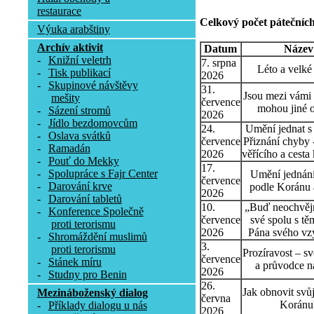
restaurace
Celkový počet pátečních
Výuka arabštiny
Archív aktivit
Datum
Název
-
Knižní veletrh
7. srpna
Léto a velké
-
Tisk publikací
2026
-
Skupinové návštěvy
31.
Jsou mezi vámi t
mešity
července
mohou jiné o
-
Sázení stromů
2026
-
Jídlo bezdomovcům
24.
Umění jednat s l
-
Oslava svátků
července
Přiznání chyby 
-
Ramadán
2026
věřícího a cesta
-
Pouť do Mekky
17.
-
Spolupráce s Fajr Center
Umění jednání
července
-
Darování krve
podle Koránu 
2026
-
Darování tabletů
10.
„Buď neochvějn
-
Konference Společně
července
své spolu s tě
proti terorismu
2026
Pána svého vz
-
Shromáždění muslimů
3.
proti terorismu
Prozíravost – sv
července
-
Stánek míru
a průvodce n
2026
-
Studny pro Benin
26.
Jak obnovit svů
Mezináboženský dialog
června
Koránu
-
Příklady dialogu u nás
2026