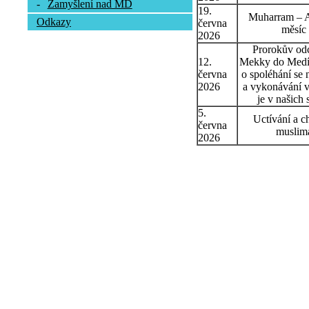
-
Zamyšlení nad MD
19.
Muharram – 
Odkazy
června
měsíc
2026
Prorokův od
12.
Mekky do Medín
června
o spoléhání se 
2026
a vykonávání v
je v našich 
5.
Uctívání a c
června
muslim
2026