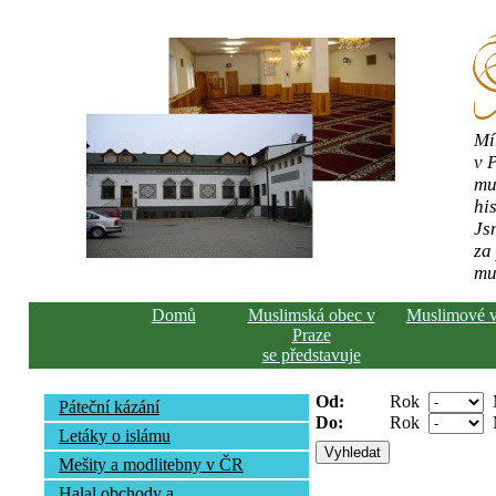
Mí
v 
mu
his
Js
za
mu
Domů
Muslimská obec v
Muslimové 
Praze
se představuje
Od:
Rok
Páteční kázání
Do:
Rok
Letáky o islámu
Mešity a modlitebny v ČR
Halal obchody a