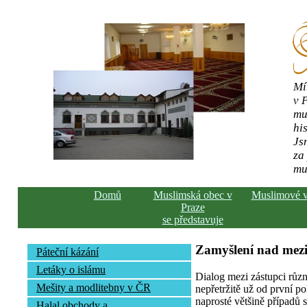
Mí
v 
mu
his
Js
za
mu
Domů
Muslimská obec v
Muslimové 
Praze
se představuje
Zamyšlení nad mez
Páteční kázání
Letáky o islámu
Dialog mezi zástupci růz
Mešity a modlitebny v ČR
nepřetržitě už od první pol
naprosté většině případů s
Halal obchody a