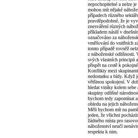
nepochopitelné a nelze je
mohou mít nějaké nábože
případech různého sektářs
pravděpodobné, že je vy
znesváření různých nábo
příkladem násilí v dnešní
označováno za náboženské
vměšování do vnitřních zá
tomto případě rovněž nelz
z náboženské odlišnosti.
svých vlastních principů
přispět na cestě k pokojné
Konflikty mezi skupinami
nedostatku a bídy. Když je
většinou spokojení. V dob
hledat viníky kolem sebe 
skupiny odlišné národnos
bychom tedy zapomínat a
ohledu na jejich nábožen
Měli bychom mít na pamět
jeden, že všichni pochází
žádného místa pro rasovou
náboženství neučí nenávi
respektu k nim.