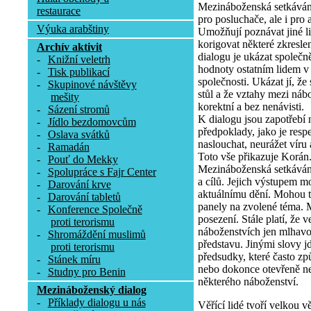
Mezináboženská setkáván
restaurace
pro posluchače, ale i pro 
Výuka arabštiny
Umožňují poznávat jiné lid
korigovat některé zkresl
Archív aktivit
dialogu je ukázat společn
-
Knižní veletrh
hodnoty ostatním lidem v 
-
Tisk publikací
společnosti. Ukázat jí, ž
-
Skupinové návštěvy
stůl a že vztahy mezi ná
mešity
korektní a bez nenávisti.
-
Sázení stromů
K dialogu jsou zapotřebí 
-
Jídlo bezdomovcům
předpoklady, jako je respe
-
Oslava svátků
naslouchat, neurážet víru 
-
Ramadán
Toto vše přikazuje Korán
-
Pouť do Mekky
Mezináboženská setkáván
-
Spolupráce s Fajr Center
a cílů. Jejich výstupem m
-
Darování krve
aktuálnímu dění. Mohou t
-
Darování tabletů
panely na zvolené téma. 
-
Konference Společně
posezení. Stále platí, že 
proti terorismu
náboženstvích jen mlhavo
-
Shromáždění muslimů
představu. Jinými slovy jd
proti terorismu
předsudky, které často z
-
Stánek míru
nebo dokonce otevřeně ne
-
Studny pro Benin
některého náboženství.
Mezináboženský dialog
-
Příklady dialogu u nás
Věřící lidé tvoří velkou v