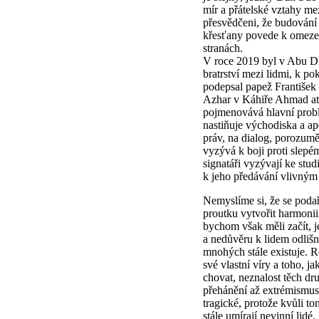
mír a přátelské vztahy mez
přesvědčeni, že budování
křesťany povede k omeze
stranách.
V roce 2019 byl v Abu D
bratrství mezi lidmi, k po
podepsal papež František 
Azhar v Káhiře Ahmad at
pojmenovává hlavní prob
nastiňuje východiska a ap
práv, na dialog, porozum
vyzývá k boji proti slep
signatáři vyzývají ke stud
k jeho předávání vlivným
Nemyslíme si, že se poda
proutku vytvořit harmoni
bychom však měli začít, j
a nedůvěru k lidem odlišn
mnohých stále existuje. Ro
své vlastní víry a toho, j
chovat, neznalost těch dr
přehánění až extrémismu
tragické, protože kvůli t
stále umírají nevinní lidé