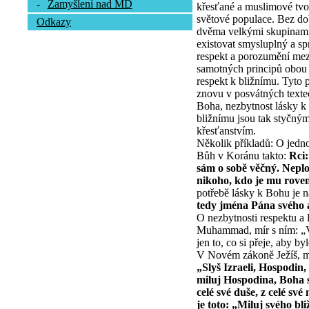
-
Zamyšlení nad MD
křesťané a muslimové tvo
světové populace. Bez dob
Odkazy
dvěma velkými skupinami
existovat smysluplný a sp
respekt a porozumění mezi
samotných principů obou 
respekt k bližnímu. Tyto 
znovu v posvátných textec
Boha, nezbytnost lásky k
bližnímu jsou tak styčný
křesťanstvím.
Několik příkladů: O jedno
Bůh v Koránu takto:
Rci:
sám o sobě věčný. Neplo
nikoho, kdo je mu rove
potřebě lásky k Bohu je n
tedy jména Pána svého 
O nezbytnosti respektu a 
Muhammad, mír s ním: „Vě
jen to, co si přeje, aby 
V Novém zákoně Ježíš, mí
„Slyš Izraeli, Hospodin,
miluj Hospodina, Boha s
celé své duše, z celé své 
je toto: „Miluj svého bl