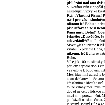
přikázání nad tato dvě 
V Koránu Bůh Nejvyšší p
následující výzvy ke kře
Rci: „Vlastníci Písma! 
nás i pro vás a shodněm
nikomu leč Bohu a neb
přidružovat a že si neb
Pána místo Boha!“ Obrát
řekněte: „Dosvědčte, že
odevzdáni!“
(Rod Imránův
Slova:
„Nebudeme k Něm
vztahují k jednotě Boha, 
nikomu, leč Bohu
se vzt
Bohu.
Více jak 100 muslimských 
pár lety napsalo dopis kř
vyzvalo je k budování vz
Mezi hlavními adresáty b
textu deklarovali, že „mu
křesťanům a křesťanství“
to, že vztahy mezi muslim
dopad na celou lidskou civ
mezi nimi porozumění. Mu
poukázali na skutečnost,
je stejný, jediný Bůh a že