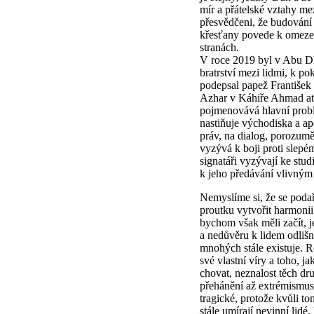
mír a přátelské vztahy mez
přesvědčeni, že budování
křesťany povede k omeze
stranách.
V roce 2019 byl v Abu D
bratrství mezi lidmi, k po
podepsal papež František 
Azhar v Káhiře Ahmad at
pojmenovává hlavní prob
nastiňuje východiska a ap
práv, na dialog, porozum
vyzývá k boji proti slep
signatáři vyzývají ke stud
k jeho předávání vlivným
Nemyslíme si, že se poda
proutku vytvořit harmoni
bychom však měli začít, j
a nedůvěru k lidem odlišn
mnohých stále existuje. Ro
své vlastní víry a toho, j
chovat, neznalost těch dr
přehánění až extrémismu
tragické, protože kvůli t
stále umírají nevinní lidé