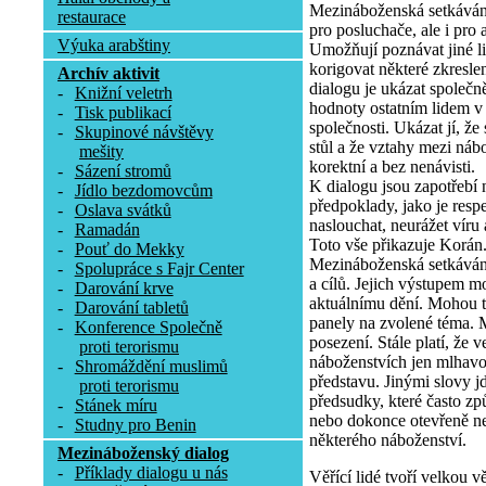
Mezináboženská setkáván
restaurace
pro posluchače, ale i pro 
Výuka arabštiny
Umožňují poznávat jiné lid
korigovat některé zkresl
Archív aktivit
dialogu je ukázat společn
-
Knižní veletrh
hodnoty ostatním lidem v 
-
Tisk publikací
společnosti. Ukázat jí, ž
-
Skupinové návštěvy
stůl a že vztahy mezi ná
mešity
korektní a bez nenávisti.
-
Sázení stromů
K dialogu jsou zapotřebí 
-
Jídlo bezdomovcům
předpoklady, jako je respe
-
Oslava svátků
naslouchat, neurážet víru 
-
Ramadán
Toto vše přikazuje Korán
-
Pouť do Mekky
Mezináboženská setkáván
-
Spolupráce s Fajr Center
a cílů. Jejich výstupem m
-
Darování krve
aktuálnímu dění. Mohou t
-
Darování tabletů
panely na zvolené téma. 
-
Konference Společně
posezení. Stále platí, že 
proti terorismu
náboženstvích jen mlhavo
-
Shromáždění muslimů
představu. Jinými slovy jd
proti terorismu
předsudky, které často z
-
Stánek míru
nebo dokonce otevřeně ne
-
Studny pro Benin
některého náboženství.
Mezináboženský dialog
-
Příklady dialogu u nás
Věřící lidé tvoří velkou v