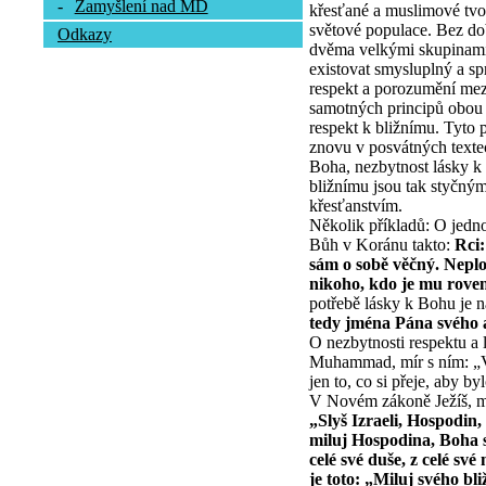
-
Zamyšlení nad MD
křesťané a muslimové tvo
světové populace. Bez dob
Odkazy
dvěma velkými skupinami
existovat smysluplný a sp
respekt a porozumění mezi
samotných principů obou 
respekt k bližnímu. Tyto 
znovu v posvátných textec
Boha, nezbytnost lásky k
bližnímu jsou tak styčný
křesťanstvím.
Několik příkladů: O jedno
Bůh v Koránu takto:
Rci:
sám o sobě věčný. Neplo
nikoho, kdo je mu rove
potřebě lásky k Bohu je n
tedy jména Pána svého 
O nezbytnosti respektu a 
Muhammad, mír s ním: „Vě
jen to, co si přeje, aby 
V Novém zákoně Ježíš, mí
„Slyš Izraeli, Hospodin,
miluj Hospodina, Boha s
celé své duše, z celé své 
je toto: „Miluj svého bl