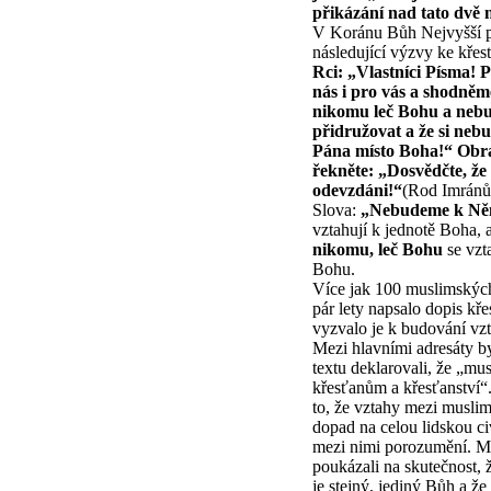
přikázání nad tato dvě 
V Koránu Bůh Nejvyšší p
následující výzvy ke kře
Rci: „Vlastníci Písma! 
nás i pro vás a shodněm
nikomu leč Bohu a neb
přidružovat a že si neb
Pána místo Boha!“ Obrát
řekněte: „Dosvědčte, že
odevzdáni!“
(Rod Imránův
Slova:
„Nebudeme k Něm
vztahují k jednotě Boha, 
nikomu, leč Bohu
se vzt
Bohu.
Více jak 100 muslimských 
pár lety napsalo dopis kř
vyzvalo je k budování vz
Mezi hlavními adresáty b
textu deklarovali, že „mu
křesťanům a křesťanství“
to, že vztahy mezi muslim
dopad na celou lidskou civ
mezi nimi porozumění. Mu
poukázali na skutečnost,
je stejný, jediný Bůh a že