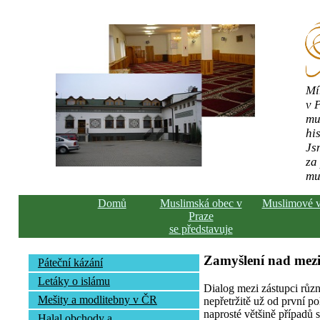
Mí
v 
mu
his
Js
za
mu
Domů
Muslimská obec v
Muslimové 
Praze
se představuje
Zamyšlení nad mez
Páteční kázání
Letáky o islámu
Dialog mezi zástupci růz
Mešity a modlitebny v ČR
nepřetržitě už od první pol
naprosté většině případů s
Halal obchody a