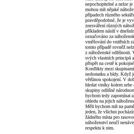
nepochopitelné a nelze je
mohou mít nějaké nábože
případech různého sektářs
pravděpodobné, že je vy
znesváření různých nábo
příkladem násilí v dnešní
označováno za náboženské
vměšování do vnitřních zá
tomto případě rovněž nelz
z náboženské odlišnosti.
svých vlastních principů
přispět na cestě k pokojné
Konflikty mezi skupinami
nedostatku a bídy. Když je
většinou spokojení. V dob
hledat viníky kolem sebe 
skupiny odlišné národnos
bychom tedy zapomínat a
ohledu na jejich nábožen
Měli bychom mít na pamět
jeden, že všichni pochází
žádného místa pro rasovou
náboženství neučí nenávi
respektu k nim.