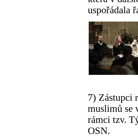
uspořádala ř
7) Zástupci 
muslimů se v
rámci tzv. T
OSN.