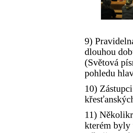
9) Pravideln
dlouhou dob
(Světová pís
pohledu hlav
10) Zástupci
křesťanských
11) Několikr
kterém byly