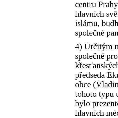
centru Prahy
hlavních svě
islámu, bud
společné pan
4) Určitým 
společné pro
křesťanských
předseda Ek
obce (Vladim
tohoto typu u
bylo prezent
hlavních méd