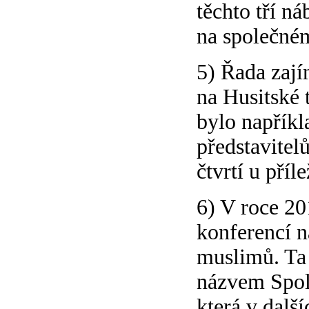
těchto tří ná
na společném
5) Řada zají
na Husitské 
bylo napřík
představitel
čtvrtí u příl
6) V roce 20
konferencí n
muslimů. Ta 
názvem Spole
která v dalš