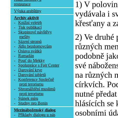
1) V polovin
restaurace
Výuka arabštiny
vydávala i s
Archív aktivit
křesťany a z
-
Knižní veletrh
-
Tisk publikací
-
Skupinové návštěvy
2) Ve druhé 
mešity
-
Sázení stromů
různých menš
-
Jídlo bezdomovcům
-
Oslava svátků
podobně jak
-
Ramadán
-
Pouť do Mekky
své nábožens
-
Spolupráce s Fajr Center
-
Darování krve
na různých 
-
Darování tabletů
-
Konference Společně
církvích. Po
proti terorismu
-
Shromáždění muslimů
nutné předa
proti terorismu
-
Stánek míru
hlásících se
-
Studny pro Benin
Mezináboženský dialog
osobními úda
-
Příklady dialogu u nás