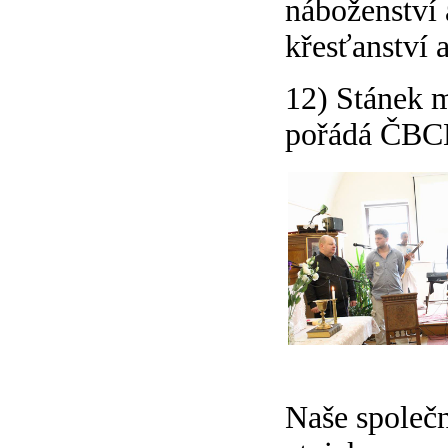
náboženství 
křesťanství 
12) Stánek m
pořádá ČBCE
Naše společno