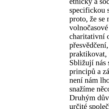
etnicky a so
specifickou 
proto, že se
volnočasové 
charitativní 
přesvědčení,
praktikovat,
Sbližují nás
principů a zá
není nám lho
snažíme něco
Druhým důvo
určité spole