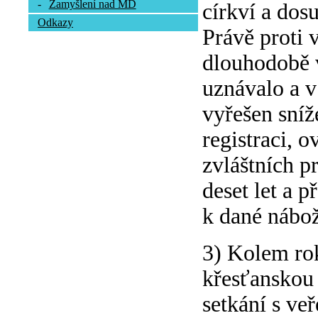
-
Zamyšlení nad MD
církví a dos
Odkazy
Právě proti 
dlouhodobě v
uznávalo a 
vyřešen sníž
registraci, o
zvláštních pr
deset let a 
k dané nábož
3) Kolem rok
křesťanskou 
setkání s ve