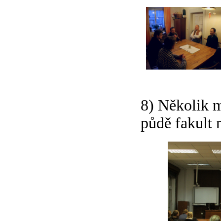
8) Několik m
půdě fakult 