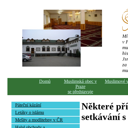
Mí
v 
mu
his
Js
za
mu
Domů
Muslimská obec v
Muslimové 
Praze
se představuje
Některé př
Páteční kázání
Letáky o islámu
setkávání s
Mešity a modlitebny v ČR
Halal obchody a