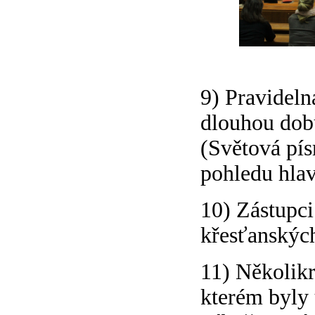
9) Pravideln
dlouhou dob
(Světová pís
pohledu hlav
10) Zástupci
křesťanských
11) Několikr
kterém byly