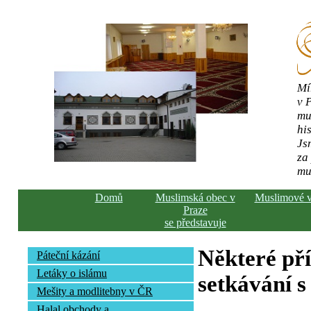
Mí
v 
mu
his
Js
za
mu
Domů
Muslimská obec v
Muslimové 
Praze
se představuje
Některé př
Páteční kázání
Letáky o islámu
setkávání s
Mešity a modlitebny v ČR
Halal obchody a