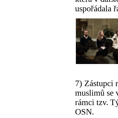
uspořádala ř
7) Zástupci 
muslimů se v
rámci tzv. T
OSN.