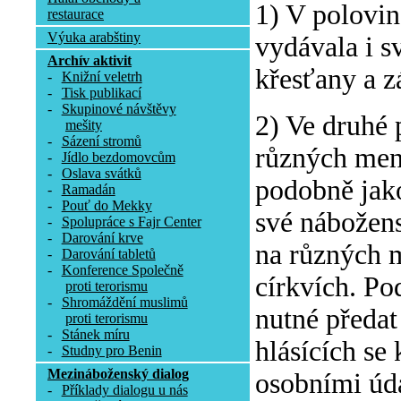
1) V polovin
restaurace
Výuka arabštiny
vydávala i s
Archív aktivit
křesťany a z
-
Knižní veletrh
-
Tisk publikací
-
Skupinové návštěvy
2) Ve druhé 
mešity
-
Sázení stromů
různých menš
-
Jídlo bezdomovcům
-
Oslava svátků
podobně jak
-
Ramadán
-
Pouť do Mekky
své nábožens
-
Spolupráce s Fajr Center
-
Darování krve
na různých 
-
Darování tabletů
-
Konference Společně
církvích. Po
proti terorismu
-
Shromáždění muslimů
nutné předa
proti terorismu
-
Stánek míru
hlásících se
-
Studny pro Benin
Mezináboženský dialog
osobními úda
-
Příklady dialogu u nás