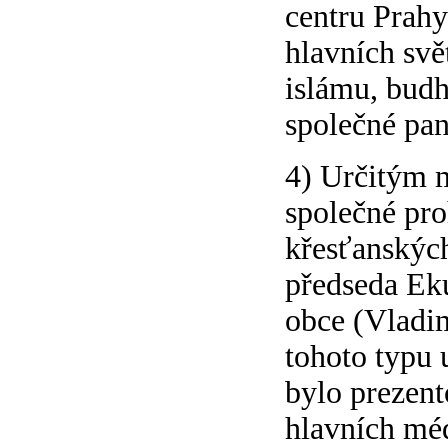
centru Prahy
hlavních svě
islámu, bud
společné pan
4) Určitým 
společné pro
křesťanských
předseda Ek
obce (Vladim
tohoto typu u
bylo prezent
hlavních méd