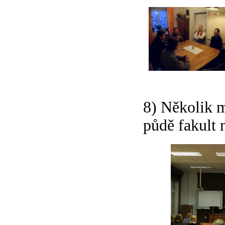
8) Několik m
půdě fakult 