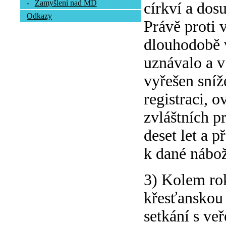
-
Zamyšlení nad MD
církví a dos
Odkazy
Právě proti 
dlouhodobě v
uznávalo a 
vyřešen sníž
registraci, o
zvláštních pr
deset let a 
k dané nábož
3) Kolem rok
křesťanskou 
setkání s ve