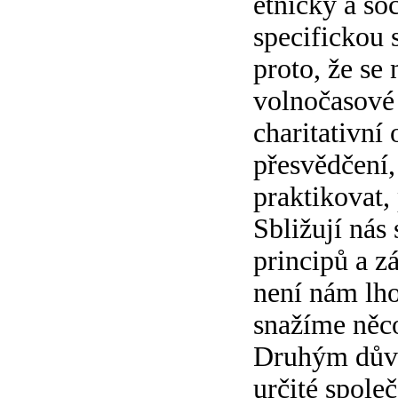
etnicky a so
specifickou 
proto, že se
volnočasové 
charitativní 
přesvědčení,
praktikovat,
Sbližují nás
principů a zá
není nám lho
snažíme něco
Druhým důvo
určité spole