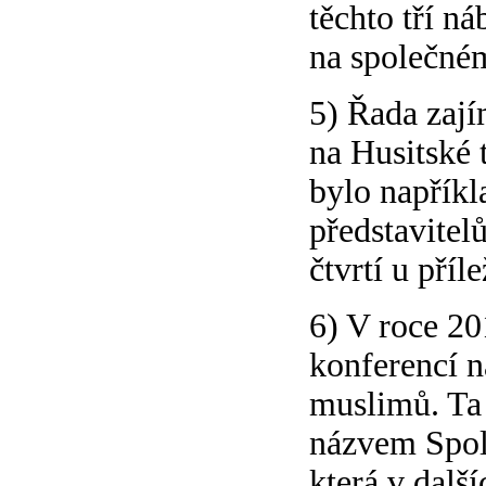
těchto tří ná
na společném
5) Řada zají
na Husitské 
bylo napřík
představitel
čtvrtí u příl
6) V roce 20
konferencí n
muslimů. Ta 
názvem Spole
která v dalš