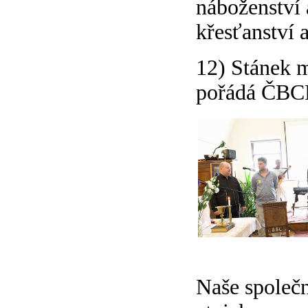
náboženství 
křesťanství 
12) Stánek m
pořádá ČBCE
Naše společno