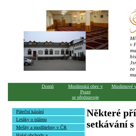
Mí
v 
mu
his
Js
za
mu
Domů
Muslimská obec v
Muslimové 
Praze
se představuje
Některé př
Páteční kázání
Letáky o islámu
setkávání s
Mešity a modlitebny v ČR
Halal obchody a