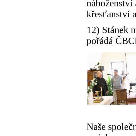
náboženství 
křesťanství 
12) Stánek m
pořádá ČBCE
Naše společno