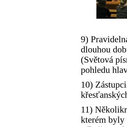
9) Pravideln
dlouhou dob
(Světová pís
pohledu hlav
10) Zástupci
křesťanských
11) Několikr
kterém byly