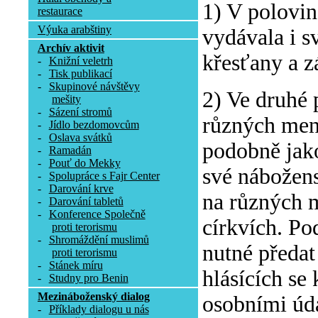
1) V polovin
restaurace
Výuka arabštiny
vydávala i s
Archív aktivit
křesťany a z
-
Knižní veletrh
-
Tisk publikací
-
Skupinové návštěvy
2) Ve druhé 
mešity
-
Sázení stromů
různých menš
-
Jídlo bezdomovcům
-
Oslava svátků
podobně jak
-
Ramadán
-
Pouť do Mekky
své nábožens
-
Spolupráce s Fajr Center
-
Darování krve
na různých 
-
Darování tabletů
-
Konference Společně
církvích. Po
proti terorismu
-
Shromáždění muslimů
nutné předa
proti terorismu
-
Stánek míru
hlásících se
-
Studny pro Benin
Mezináboženský dialog
osobními úda
-
Příklady dialogu u nás