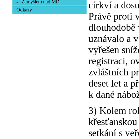
-
Zamyšlení nad MD
církví a dos
Odkazy
Právě proti 
dlouhodobě v
uznávalo a 
vyřešen sníž
registraci, o
zvláštních pr
deset let a 
k dané nábož
3) Kolem rok
křesťanskou 
setkání s ve