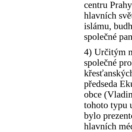
centru Prahy
hlavních svě
islámu, bud
společné pan
4) Určitým 
společné pro
křesťanských
předseda Ek
obce (Vladim
tohoto typu u
bylo prezent
hlavních méd