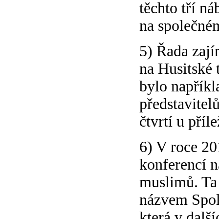
těchto tří ná
na společném
5) Řada zají
na Husitské 
bylo napřík
představitel
čtvrtí u příl
6) V roce 20
konferencí n
muslimů. Ta 
názvem Spole
která v dalš