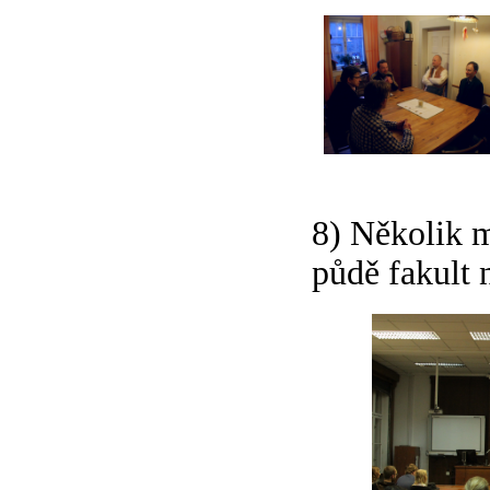
8) Několik m
půdě fakult 