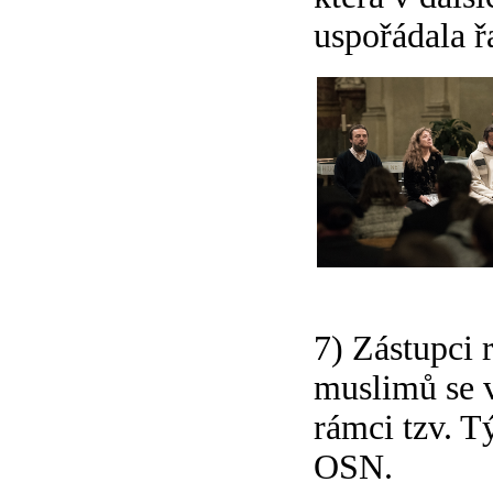
uspořádala ř
7) Zástupci 
muslimů se v
rámci tzv. T
OSN.