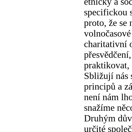
etnicky a so
specifickou 
proto, že se
volnočasové 
charitativní 
přesvědčení,
praktikovat,
Sbližují nás
principů a zá
není nám lho
snažíme něco
Druhým důvo
určité spole