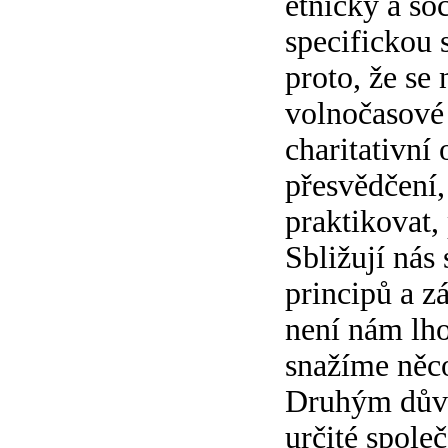
etnicky a so
specifickou 
proto, že se
volnočasové 
charitativní 
přesvědčení,
praktikovat,
Sbližují nás
principů a zá
není nám lho
snažíme něco
Druhým důvo
určité spole