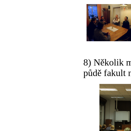
8) Několik m
půdě fakult 