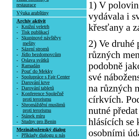
1) V polovin
restaurace
Výuka arabštiny
vydávala i s
Archív aktivit
křesťany a z
-
Knižní veletrh
-
Tisk publikací
-
Skupinové návštěvy
2) Ve druhé 
mešity
-
Sázení stromů
různých menš
-
Jídlo bezdomovcům
-
Oslava svátků
podobně jak
-
Ramadán
-
Pouť do Mekky
své nábožens
-
Spolupráce s Fajr Center
-
Darování krve
na různých 
-
Darování tabletů
-
Konference Společně
církvích. Po
proti terorismu
-
Shromáždění muslimů
nutné předa
proti terorismu
-
Stánek míru
hlásících se
-
Studny pro Benin
Mezináboženský dialog
osobními úda
-
Příklady dialogu u nás