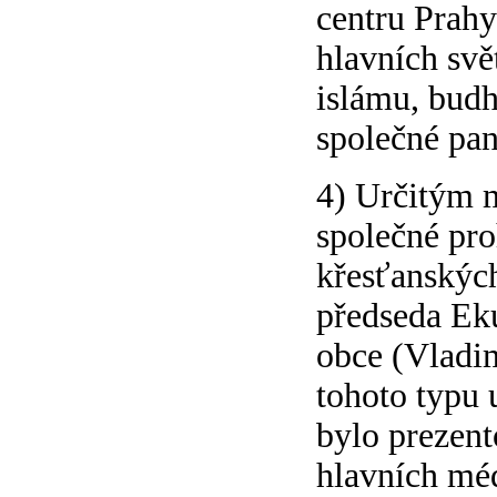
centru Prahy
hlavních svě
islámu, bud
společné pan
4) Určitým 
společné pro
křesťanských
předseda Ek
obce (Vladim
tohoto typu u
bylo prezent
hlavních méd