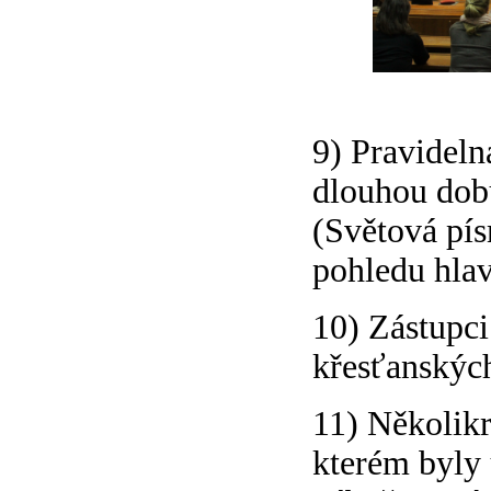
9) Pravideln
dlouhou dob
(Světová pís
pohledu hlav
10) Zástupci
křesťanských
11) Několikr
kterém byly