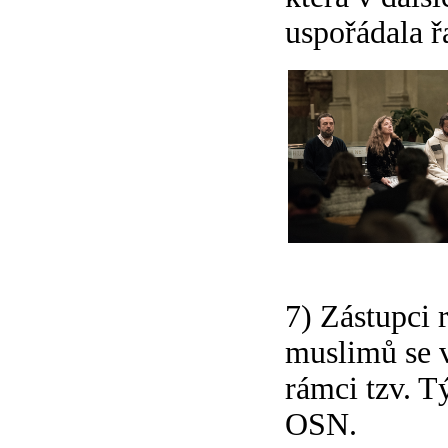
uspořádala ř
7) Zástupci 
muslimů se v
rámci tzv. T
OSN.