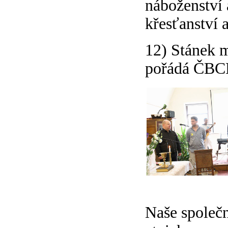
náboženství 
křesťanství 
12) Stánek m
pořádá ČBCE
Naše společno