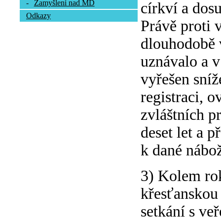
-
Zamyšlení nad MD
církví a dos
Odkazy
Právě proti 
dlouhodobě v
uznávalo a 
vyřešen sníž
registraci, o
zvláštních pr
deset let a 
k dané nábož
3) Kolem rok
křesťanskou 
setkání s ve