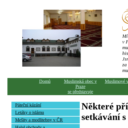
Mí
v 
mu
his
Js
za
mu
Domů
Muslimská obec v
Muslimové 
Praze
se představuje
Některé př
Páteční kázání
Letáky o islámu
setkávání s
Mešity a modlitebny v ČR
Halal obchody a