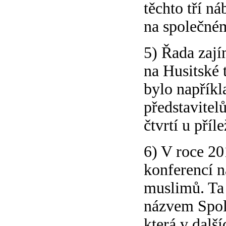
těchto tří ná
na společném
5) Řada zají
na Husitské 
bylo napřík
představitel
čtvrtí u příl
6) V roce 20
konferencí n
muslimů. Ta 
názvem Spole
která v dalš