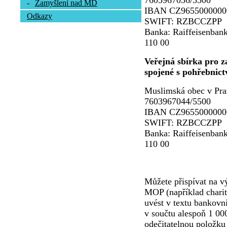
7603967036/5500
-
Zamyšlení nad MD
IBAN CZ9655000000
Odkazy
SWIFT: RZBCCZPP
Banka: Raiffeisenbank
110 00
Veřejná sbírka pro za
spojené s pohřebnict
Muslimská obec v Pra
7603967044/5500
IBAN CZ9655000000
SWIFT: RZBCCZPP
Banka: Raiffeisenbank
110 00
Můžete přispívat na vý
MOP (například charit
uvést v textu bankovn
v součtu alespoň 1 00
odečitatelnou položku