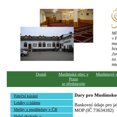
Mí
v 
mu
his
Js
za
mu
Domů
Muslimská obec v
Muslimové 
Praze
se představuje
Dary pro Muslimskou
Páteční kázání
Letáky o islámu
Bankovní údaje pro ja
Mešity a modlitebny v ČR
MOP (IČ 73634182)
Halal obchody a