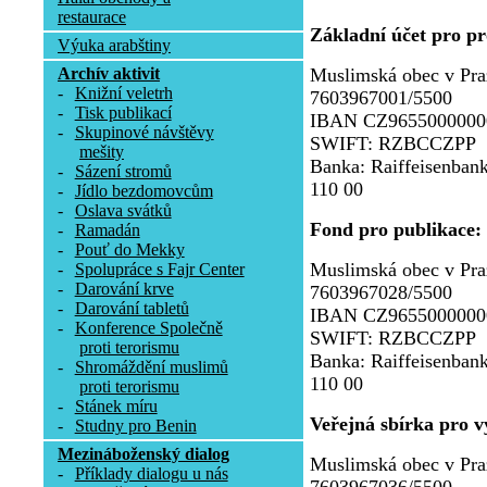
restaurace
Základní účet pro p
Výuka arabštiny
Archív aktivit
Muslimská obec v Pra
-
Knižní veletrh
7603967001/5500
-
Tisk publikací
IBAN CZ9655000000
-
Skupinové návštěvy
SWIFT: RZBCCZPP
mešity
Banka: Raiffeisenbank
-
Sázení stromů
110 00
-
Jídlo bezdomovcům
-
Oslava svátků
Fond pro publikace:
-
Ramadán
-
Pouť do Mekky
Muslimská obec v Pra
-
Spolupráce s Fajr Center
-
Darování krve
7603967028/5500
-
Darování tabletů
IBAN CZ9655000000
-
Konference Společně
SWIFT: RZBCCZPP
proti terorismu
Banka: Raiffeisenbank
-
Shromáždění muslimů
110 00
proti terorismu
-
Stánek míru
Veřejná sbírka pro v
-
Studny pro Benin
Mezináboženský dialog
Muslimská obec v Pra
-
Příklady dialogu u nás