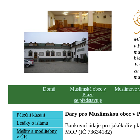
Mí
v 
mu
his
Js
za
mu
Domů
Muslimská obec v
Muslimové 
Praze
se představuje
Dary pro Muslimskou obec v P
Páteční kázání
Letáky o islámu
Bankovní údaje pro jakékoliv pla
Mešity a modlitebny
MOP (IČ 73634182)
v ČR