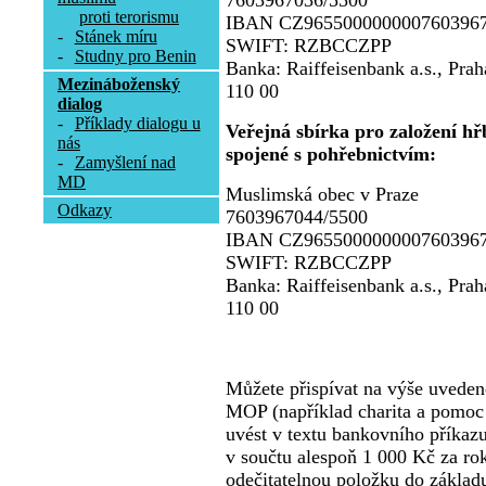
7603967036/5500
proti terorismu
IBAN CZ965500000000760396
-
Stánek míru
SWIFT: RZBCCZPP
-
Studny pro Benin
Banka: Raiffeisenbank a.s., Pra
Mezináboženský
110 00
dialog
-
Příklady dialogu u
Veřejná sbírka pro založení hřb
nás
spojené s pohřebnictvím:
-
Zamyšlení nad
MD
Muslimská obec v Praze
Odkazy
7603967044/5500
IBAN CZ965500000000760396
SWIFT: RZBCCZPP
Banka: Raiffeisenbank a.s., Pra
110 00
Můžete přispívat na výše uvedené 
MOP (například charita a pomoc 
uvést v textu bankovního příkaz
v součtu alespoň 1 000 Kč za rok
odečitatelnou položku do základ