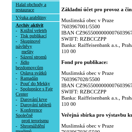
Halal obchody a
Základní účet pro provoz a č
restaurace
Výuka arabštiny
Muslimská obec v Praze
Archív aktivit
7603967001/5500
-
Knižní veletrh
IBAN CZ965500000000760396
-
Tisk publikací
SWIFT: RZBCCZPP
-
Skupinové
Banka: Raiffeisenbank a.s., Pra
návštěvy
110 00
mešity
-
Sázení stromů
Fond pro publikace:
-
Jídlo
bezdomovcům
Muslimská obec v Praze
-
Oslava svátků
-
Ramadán
7603967028/5500
-
Pouť do Mekky
IBAN CZ965500000000760396
-
Spolupráce s Fajr
SWIFT: RZBCCZPP
Center
Banka: Raiffeisenbank a.s., Pra
-
Darování krve
110 00
-
Darování tabletů
-
Konference
Veřejná sbírka pro výstavbu ku
Společně
proti terorismu
Muslimská obec v Praze
-
Shromáždění
muslimů