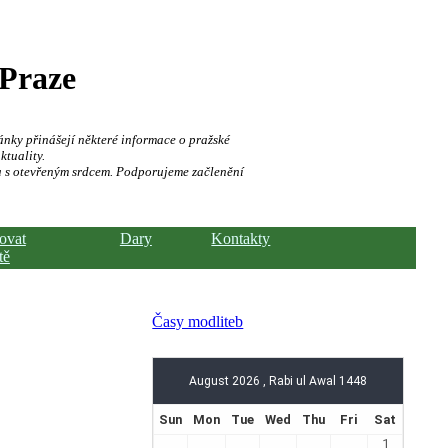
 Praze
ánky přinášejí některé informace o pražské
ktuality.
a s otevřeným srdcem. Podporujeme začlenění
hovat
Dary
Kontakty
tě
Časy modliteb