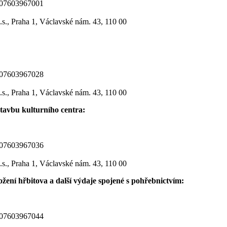
07603967001
.s., Praha 1, Václavské nám. 43, 110 00
07603967028
.s., Praha 1, Václavské nám. 43, 110 00
tavbu kulturního centra:
07603967036
.s., Praha 1, Václavské nám. 43, 110 00
ožení hřbitova a další výdaje spojené s pohřebnictvím:
07603967044