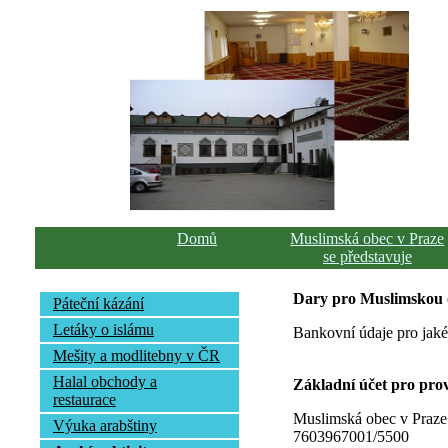
Domů
Muslimská obec v Praze
se představuje
Dary pro Muslimskou 
Páteční kázání
Letáky o islámu
Bankovní údaje pro jaké
Mešity a modlitebny v ČR
Halal obchody a
Základní účet pro pro
restaurace
Muslimská obec v Praze
Výuka arabštiny
7603967001/5500