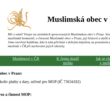
Muslimská obec v
Mír s vámi! Vítejte na stránkách spravovaných Muslimskou obcí v Praze. Str
muslimské komunitě, o činnosti Muslimské obce v Praze, její historii a další a
Jsme otevření každému, kdo k nám přichází s dobrým úmyslem, za poznáním 
muslimů v ČR při zachování jejich identity.
Muslimové v ČR
K čemu slouží
Jak se c
mešita
v meši
obec v Praze:
koliv platby a dary, určené pro MOP (IČ 73634182)
voz a činnost MOP: