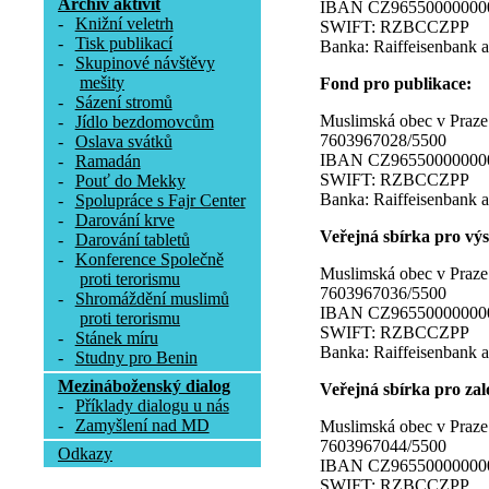
Archív aktivit
IBAN CZ96550000000
-
Knižní veletrh
SWIFT: RZBCCZPP
-
Tisk publikací
Banka: Raiffeisenbank a
-
Skupinové návštěvy
mešity
Fond pro publikace:
-
Sázení stromů
Muslimská obec v Praze
-
Jídlo bezdomovcům
7603967028/5500
-
Oslava svátků
IBAN CZ96550000000
-
Ramadán
SWIFT: RZBCCZPP
-
Pouť do Mekky
Banka: Raiffeisenbank a
-
Spolupráce s Fajr Center
-
Darování krve
Veřejná sbírka pro výs
-
Darování tabletů
-
Konference Společně
Muslimská obec v Praze
proti terorismu
7603967036/5500
-
Shromáždění muslimů
IBAN CZ96550000000
proti terorismu
SWIFT: RZBCCZPP
-
Stánek míru
Banka: Raiffeisenbank a
-
Studny pro Benin
Mezináboženský dialog
Veřejná sbírka pro zal
-
Příklady dialogu u nás
-
Zamyšlení nad MD
Muslimská obec v Praze
7603967044/5500
Odkazy
IBAN CZ96550000000
SWIFT: RZBCCZPP