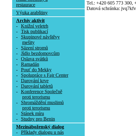
Tel.: +420 605 773 300,
restaurace
Datová schránka: jvq7kfv
Výuka arabštiny
Archív aktivit
-
Knižní veletrh
-
Tisk publikací
-
Skupinové návštěvy
mešity
-
Sázení stromů
-
Jídlo bezdomovcům
-
Oslava svátků
-
Ramadán
-
Pouť do Mekky
-
Spolupráce s Fajr Center
-
Darování krve
-
Darování tabletů
-
Konference Společně
proti terorismu
-
Shromáždění muslimů
proti terorismu
-
Stánek míru
-
Studny pro Benin
Mezináboženský dialog
-
Příklady dialogu u nás