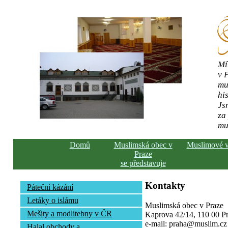
Mí
v 
mu
his
Js
za
mu
Domů
Muslimská obec v
Muslimové 
Praze
se představuje
Kontakty
Páteční kázání
Letáky o islámu
Muslimská obec v Praze
Mešity a modlitebny v ČR
Kaprova 42/14, 110 00 Pra
e-mail: praha@muslim.cz
Halal obchody a