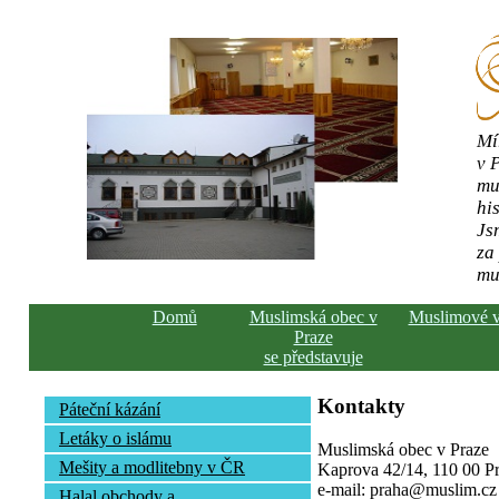
Mí
v 
mu
his
Js
za
mu
Domů
Muslimská obec v
Muslimové 
Praze
se představuje
Kontakty
Páteční kázání
Letáky o islámu
Muslimská obec v Praze
Mešity a modlitebny v ČR
Kaprova 42/14, 110 00 Pra
e-mail: praha@muslim.cz
Halal obchody a