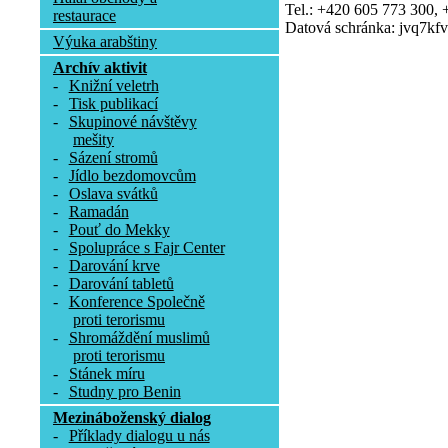
Tel.: +420 605 773 300,
restaurace
Datová schránka: jvq7kfv
Výuka arabštiny
Archív aktivit
-
Knižní veletrh
-
Tisk publikací
-
Skupinové návštěvy
mešity
-
Sázení stromů
-
Jídlo bezdomovcům
-
Oslava svátků
-
Ramadán
-
Pouť do Mekky
-
Spolupráce s Fajr Center
-
Darování krve
-
Darování tabletů
-
Konference Společně
proti terorismu
-
Shromáždění muslimů
proti terorismu
-
Stánek míru
-
Studny pro Benin
Mezináboženský dialog
-
Příklady dialogu u nás