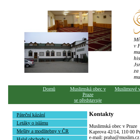
Mí
v 
mu
his
Js
za
mu
Domů
Muslimská obec v
Muslimové 
Praze
se představuje
Kontakty
Páteční kázání
Letáky o islámu
Muslimská obec v Praze
Mešity a modlitebny v ČR
Kaprova 42/14, 110 00 Pra
e-mail: praha@muslim.cz
Halal obchody a