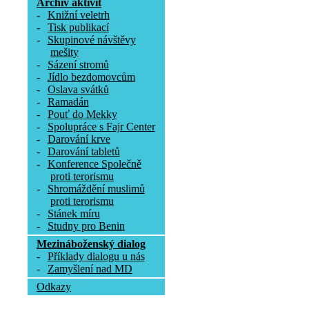
Archív aktivit
-
Knižní veletrh
-
Tisk publikací
-
Skupinové návštěvy
mešity
-
Sázení stromů
-
Jídlo bezdomovcům
-
Oslava svátků
-
Ramadán
-
Pouť do Mekky
-
Spolupráce s Fajr Center
-
Darování krve
-
Darování tabletů
-
Konference Společně
proti terorismu
-
Shromáždění muslimů
proti terorismu
-
Stánek míru
-
Studny pro Benin
Mezináboženský dialog
-
Příklady dialogu u nás
-
Zamyšlení nad MD
Odkazy