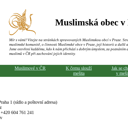
Muslimská obec v
Mír s vámi! Vítejte na stránkách spravovaných Muslimskou obcí v Praze. Str
muslimské komunitě, o činnosti Muslimské obce v Praze, její historii a další a
Jsme otevření každému, kdo k nám přichází s dobrým úmyslem, za poznáním 
muslimů v ČR při zachování jejich identity.
Muslimové v ČR
K čemu slouží
Jak se c
mešita
v meši
aha 1 (sídlo a poštovní adresa)
z
, +420 604 761 241
fv