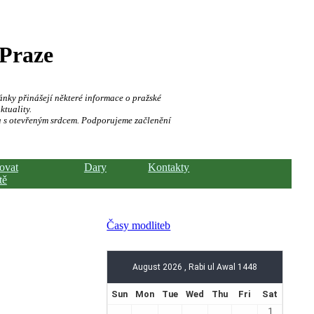
 Praze
ánky přinášejí některé informace o pražské
ktuality.
a s otevřeným srdcem. Podporujeme začlenění
hovat
Dary
Kontakty
tě
Časy modliteb