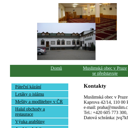
Domů
Muslimská obec v Praze
se představuje
Kontakty
Páteční kázání
Letáky o islámu
Muslimská obec v Praze
Mešity a modlitebny v ČR
Kaprova 42/14, 110 00 Pr
e-mail: praha@muslim.c
Halal obchody a
Tel.: +420 605 773 300
restaurace
Datová schránka: jvq7k
Výuka arabštiny