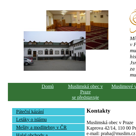
Mí
v 
mu
his
Js
za
mu
Domů
Muslimská obec v
Muslimové 
Praze
se představuje
Kontakty
Páteční kázání
Letáky o islámu
Muslimská obec v Praze
Mešity a modlitebny v ČR
Kaprova 42/14, 110 00 Pra
e-mail: praha@muslim.cz
Halal obchody a