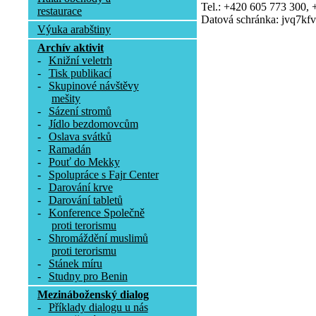
Tel.: +420 605 773 300,
restaurace
Datová schránka: jvq7kfv
Výuka arabštiny
Archív aktivit
-
Knižní veletrh
-
Tisk publikací
-
Skupinové návštěvy
mešity
-
Sázení stromů
-
Jídlo bezdomovcům
-
Oslava svátků
-
Ramadán
-
Pouť do Mekky
-
Spolupráce s Fajr Center
-
Darování krve
-
Darování tabletů
-
Konference Společně
proti terorismu
-
Shromáždění muslimů
proti terorismu
-
Stánek míru
-
Studny pro Benin
Mezináboženský dialog
-
Příklady dialogu u nás