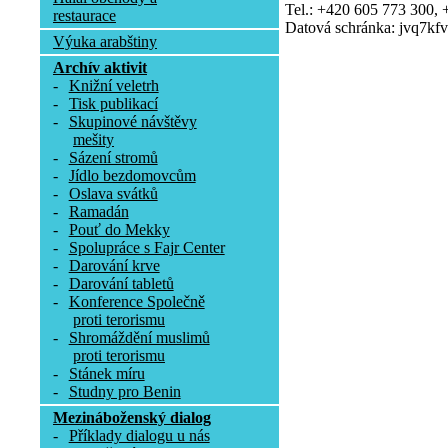
Tel.: +420 605 773 300,
restaurace
Datová schránka: jvq7kfv
Výuka arabštiny
Archív aktivit
-
Knižní veletrh
-
Tisk publikací
-
Skupinové návštěvy
mešity
-
Sázení stromů
-
Jídlo bezdomovcům
-
Oslava svátků
-
Ramadán
-
Pouť do Mekky
-
Spolupráce s Fajr Center
-
Darování krve
-
Darování tabletů
-
Konference Společně
proti terorismu
-
Shromáždění muslimů
proti terorismu
-
Stánek míru
-
Studny pro Benin
Mezináboženský dialog
-
Příklady dialogu u nás