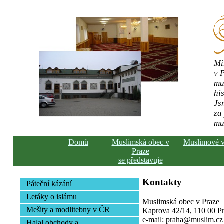
Mí
v 
mu
his
Js
za
mu
Domů
Muslimská obec v
Muslimové 
Praze
se představuje
Kontakty
Páteční kázání
Letáky o islámu
Muslimská obec v Praze
Mešity a modlitebny v ČR
Kaprova 42/14, 110 00 Pra
e-mail: praha@muslim.cz
Halal obchody a