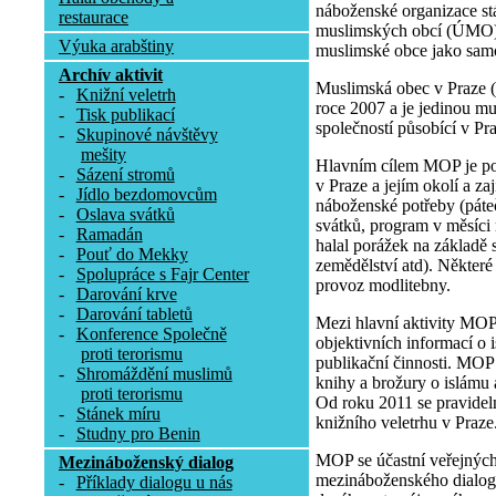
náboženské organizace st
restaurace
muslimských obcí (ÚMO), 
Výuka arabštiny
muslimské obce jako samo
Archív aktivit
Muslimská obec v Praze 
-
Knižní veletrh
roce 2007 a je jedinou 
-
Tisk publikací
společností působící v Pr
-
Skupinové návštěvy
mešity
Hlavním cílem MOP je p
-
Sázení stromů
v Praze a jejím okolí a zaj
-
Jídlo bezdomovcům
náboženské potřeby (páte
-
Oslava svátků
svátků, program v měsíci
-
Ramadán
halal porážek na základě 
-
Pouť do Mekky
zemědělství atd). Některé 
-
Spolupráce s Fajr Center
provoz modlitebny.
-
Darování krve
-
Darování tabletů
Mezi hlavní aktivity MOP
-
Konference Společně
objektivních informací o 
proti terorismu
publikační činnosti. MOP
-
Shromáždění muslimů
knihy a brožury o islámu
proti terorismu
Od roku 2011 se pravidel
-
Stánek míru
knižního veletrhu v Praze
-
Studny pro Benin
MOP se účastní veřejných
Mezináboženský dialog
mezináboženského dialogu
-
Příklady dialogu u nás