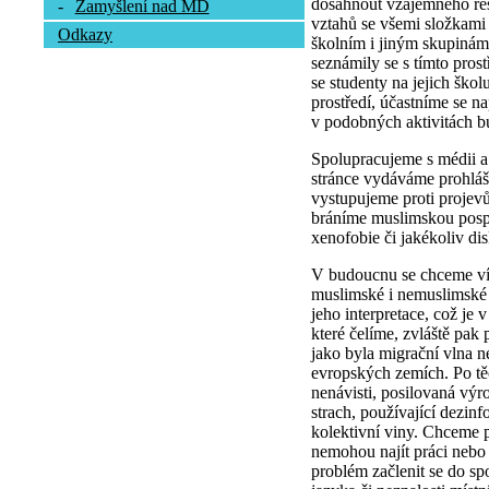
dosáhnout vzájemného res
-
Zamyšlení nad MD
vztahů se všemi složkami
Odkazy
školním i jiným skupinám,
seznámily se s tímto pros
se studenty na jejich škol
prostředí, účastníme se na
v podobných aktivitách bu
Spolupracujeme s médii a
stránce vydáváme prohláš
vystupujeme proti projev
bráníme muslimskou pospo
xenofobie či jakékoliv di
V budoucnu se chceme víc
muslimské i nemuslimské v
jeho interpretace, což je 
které čelíme, zvláště pak 
jako byla migrační vlna n
evropských zemích. Po těc
nenávisti, posilovaná výro
strach, používající dezinf
kolektivní viny. Chceme p
nemohou najít práci nebo
problém začlenit se do spo