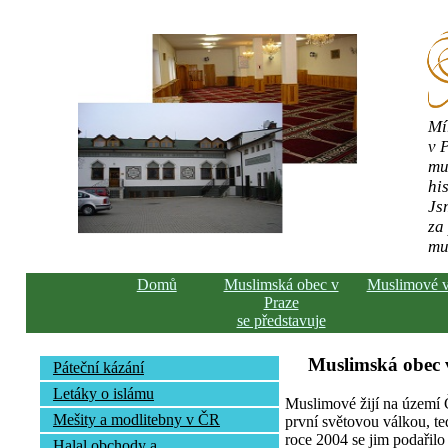
Mí
v 
mu
his
Js
za
mu
Domů
Muslimská obec v
Muslimové 
Praze
se představuje
Muslimská obec v
Páteční kázání
Letáky o islámu
Muslimové žijí na území Č
Mešity a modlitebny v ČR
první světovou válkou, te
roce 2004 se jim podařilo 
Halal obchody a