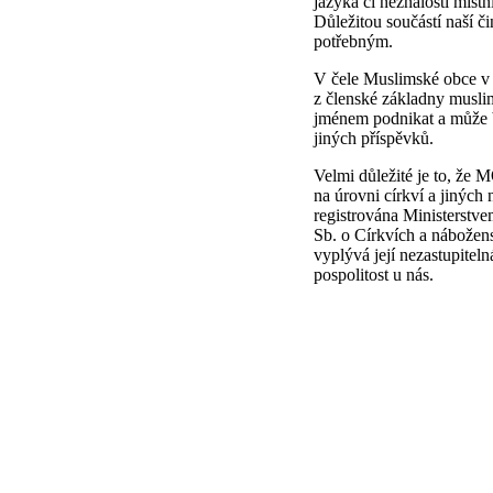
jazyka či neznalosti místn
Důležitou součástí naší či
potřebným.
V čele Muslimské obce v 
z členské základny mus
jménem podnikat a může b
jiných příspěvků.
Velmi důležité je to, že 
na úrovni církví a jiných
registrována Ministerstv
Sb. o Církvích a nábožen
vyplývá její nezastupitel
pospolitost u nás.