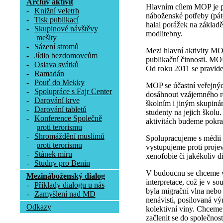
Archív aktivit
Hlavním cílem MOP je po
-
Knižní veletrh
náboženské potřeby (pát
-
Tisk publikací
halal porážek na základě
-
Skupinové návštěvy
modlitebny.
mešity
-
Sázení stromů
Mezi hlavní aktivity MO
-
Jídlo bezdomovcům
publikační činnosti. MO
-
Oslava svátků
Od roku 2011 se pravide
-
Ramadán
-
Pouť do Mekky
MOP se účastní veřejnýc
-
Spolupráce s Fajr Center
dosáhnout vzájemného re
-
Darování krve
školním i jiným skupinám
-
Darování tabletů
studenty na jejich školu
-
Konference Společně
aktivitách budeme pokrač
proti terorismu
-
Shromáždění muslimů
Spolupracujeme s médii 
proti terorismu
vystupujeme proti proje
-
Stánek míru
xenofobie či jakékoliv d
-
Studny pro Benin
V budoucnu se chceme ví
Mezináboženský dialog
interpretace, což je v so
-
Příklady dialogu u nás
byla migrační vlna nebo 
-
Zamyšlení nad MD
nenávisti, posilovaná výr
Odkazy
kolektivní viny. Chceme
začlenit se do společnost