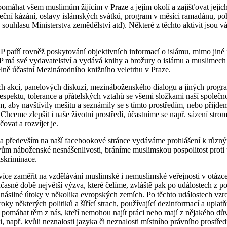
máhat všem muslimům žijícím v Praze a jejím okolí a zajišťovat jejich
eční kázání, oslavy islámských svátků, program v měsíci ramadánu, p
 souhlasu Ministerstva zemědělství atd). Některé z těchto aktivit jsou 
P patří rovněž poskytování objektivních informací o islámu, mimo jiné
P má své vydavatelství a vydává knihy a brožury o islámu a muslimech
lně účastní Mezinárodního knižního veletrhu v Praze.
h akcí, panelových diskuzí, mezináboženského dialogu a jiných progr
spektu, tolerance a přátelských vztahů se všemi složkami naší společ
, aby navštívily mešitu a seznámily se s tímto prostředím, nebo přijde
. Chceme zlepšit i naše životní prostředí, účastníme se např. sázení str
ovat a rozvíjet je.
a především na naší facebookové stránce vydáváme prohlášení k různým
vům náboženské nesnášenlivosti, bráníme muslimskou pospolitost proti
iskriminace.
ce zaměřit na vzdělávání muslimské i nemuslimské veřejnosti v otázce
učasné době největší výzva, které čelíme, zvláště pak po událostech z po
násilné útoky v několika evropských zemích. Po těchto událostech vzro
oky některých politiků a šířící strach, používající dezinformací a uplatň
 pomáhat těm z nás, kteří nemohou najít práci nebo mají z nějakého d
i, např. kvůli neznalosti jazyka či neznalosti místního právního prostřed