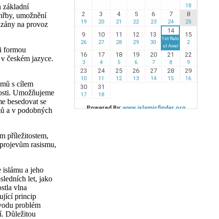
 základní
ohřby, umožnění
vázány na provoz
 i formou
 v českém jazyce.
amů s cílem
nosti. Umožňujeme
me besedovat se
omů a v podobných
 příležitostem,
 projevům rasismu,
 islámu a jeho
sledních let, jako
stla vlna
ující princip
ůvodu problém
í. Důležitou