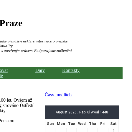
 Praze
ánky přinášejí některé informace o pražské
ktuality.
a s otevřeným srdcem. Podporujeme začlenění
hovat
Dary
Kontakty
tě
Časy modliteb
100 let. Ovšem až
gistrováno Ústředí
kty.
oženskou