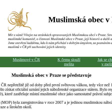
Muslimská obec v
Mír s vámi! Vítejte na stránkách spravovaných Muslimskou obcí v Praze. Str
muslimské komunitě, o činnosti Muslimské obce v Praze, její historii a další a
Jsme otevření každému, kdo k nám přichází s dobrým úmyslem, za poznáním 
muslimů v ČR při zachování jejich identity.
Muslimové v ČR
K čemu slouží
Jak se c
mešita
v meši
Muslimská obec v Praze se představuje
 ČR nepřetržitě již od doby před první světovou válkou, tedy více než 
ilo získat oficiální uznání jejich náboženské organizace státem. Bylo re
 které zastřešuje místní muslimské obce jako samostatné právní subje
 (MOP) byla zaregistrována v roce 2007 a je jedinou muslimskou náb
raze a širokém okolí.